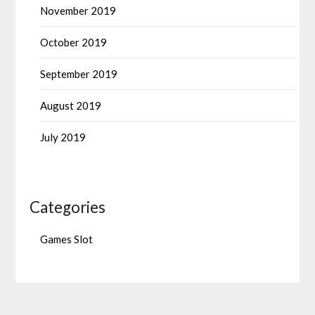
November 2019
October 2019
September 2019
August 2019
July 2019
Categories
Games Slot