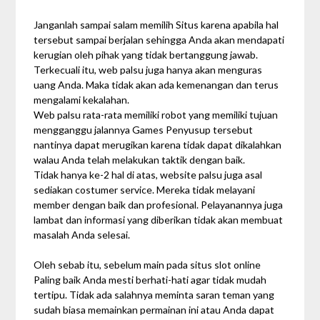
Janganlah sampai salam memilih Situs karena apabila hal
tersebut sampai berjalan sehingga Anda akan mendapati
kerugian oleh pihak yang tidak bertanggung jawab.
Terkecuali itu, web palsu juga hanya akan menguras
uang Anda. Maka tidak akan ada kemenangan dan terus
mengalami kekalahan.
Web palsu rata-rata memiliki robot yang memiliki tujuan
mengganggu jalannya Games Penyusup tersebut
nantinya dapat merugikan karena tidak dapat dikalahkan
walau Anda telah melakukan taktik dengan baik.
Tidak hanya ke-2 hal di atas, website palsu juga asal
sediakan costumer service. Mereka tidak melayani
member dengan baik dan profesional. Pelayanannya juga
lambat dan informasi yang diberikan tidak akan membuat
masalah Anda selesai.
Oleh sebab itu, sebelum main pada situs slot online
Paling baik Anda mesti berhati-hati agar tidak mudah
tertipu. Tidak ada salahnya meminta saran teman yang
sudah biasa memainkan permainan ini atau Anda dapat