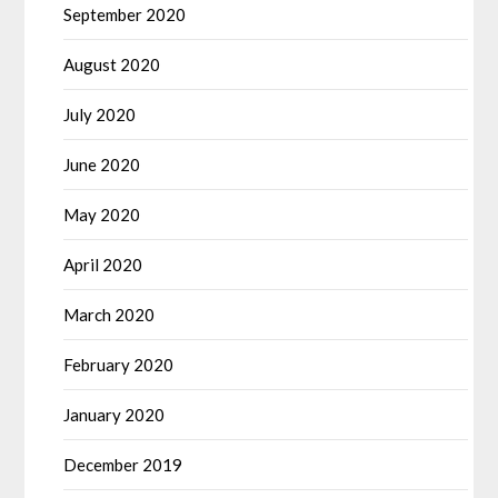
September 2020
August 2020
July 2020
June 2020
May 2020
April 2020
March 2020
February 2020
January 2020
December 2019