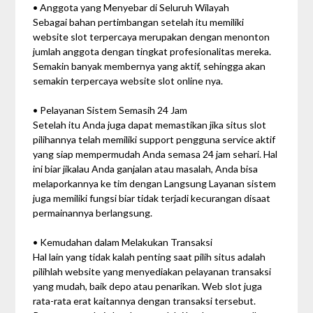
• Anggota yang Menyebar di Seluruh Wilayah
Sebagai bahan pertimbangan setelah itu memiliki
website slot terpercaya merupakan dengan menonton
jumlah anggota dengan tingkat profesionalitas mereka.
Semakin banyak membernya yang aktif, sehingga akan
semakin terpercaya website slot online nya.
• Pelayanan Sistem Semasih 24 Jam
Setelah itu Anda juga dapat memastikan jika situs slot
pilihannya telah memiliki support pengguna service aktif
yang siap mempermudah Anda semasa 24 jam sehari. Hal
ini biar jikalau Anda ganjalan atau masalah, Anda bisa
melaporkannya ke tim dengan Langsung Layanan sistem
juga memiliki fungsi biar tidak terjadi kecurangan disaat
permainannya berlangsung.
• Kemudahan dalam Melakukan Transaksi
Hal lain yang tidak kalah penting saat pilih situs adalah
pilihlah website yang menyediakan pelayanan transaksi
yang mudah, baik depo atau penarikan. Web slot juga
rata-rata erat kaitannya dengan transaksi tersebut.