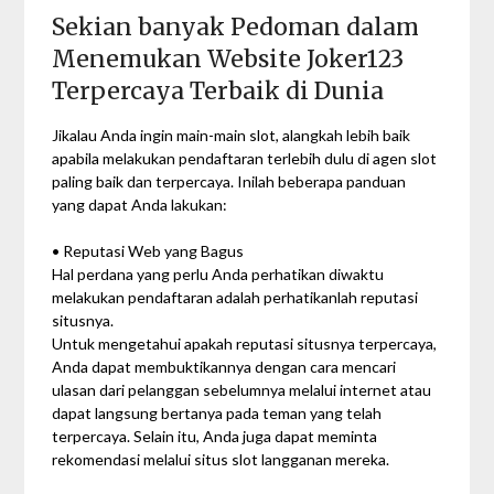
Sekian banyak Pedoman dalam
Menemukan Website Joker123
Terpercaya Terbaik di Dunia
Jikalau Anda ingin main-main slot, alangkah lebih baik
apabila melakukan pendaftaran terlebih dulu di agen slot
paling baik dan terpercaya. Inilah beberapa panduan
yang dapat Anda lakukan:
• Reputasi Web yang Bagus
Hal perdana yang perlu Anda perhatikan diwaktu
melakukan pendaftaran adalah perhatikanlah reputasi
situsnya.
Untuk mengetahui apakah reputasi situsnya terpercaya,
Anda dapat membuktikannya dengan cara mencari
ulasan dari pelanggan sebelumnya melalui internet atau
dapat langsung bertanya pada teman yang telah
terpercaya. Selain itu, Anda juga dapat meminta
rekomendasi melalui situs slot langganan mereka.