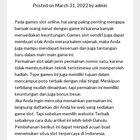
Posted on
March 31, 2022
by
admin
Pada games slot online, hal yang paling penting mengapa
banyak orang minat dengan game ini karena banyak
menyediakan keuntungan. Games slot sendiri juga dapat
membuat otak Anda merasa kalem sejenak, maka Anda
juga mampu mendapati keseruan dan juga tantangan
baru dalam main-main game ini.
Permainan slot ialah jenis permainan nomor satu, karena
tidak membutuhkan teknik teristimewa utk memperoleh
hadiah. Type games ini juga memiliki tujuan dalam
mencampur poto terbaik dengan nilai tinggi. Meskipun
terbilang mudah dimainkan, tapi permainan ini memiliki
keuntungan dan juga bonus besar.
Jika Anda ingin mencoba memainkan permainan ini,
langsung daftarkan diri Anda ke web yang sediakan
game slot. Tapi sebelum memilih website Terbaik
sebaiknya cara dulu artikel ini lebih-lebih Dahulu
Pembahasan berikut ini dapat menjadi acuan buat
menemukan situs slot terpercaya di Indonesia.