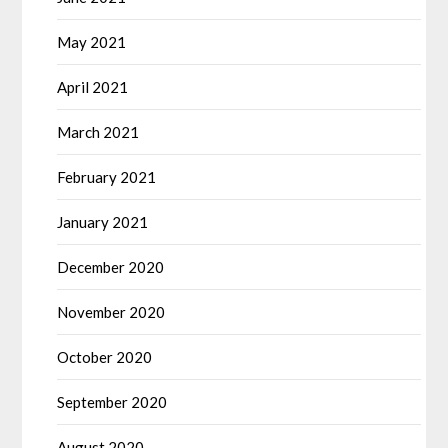
May 2021
April 2021
March 2021
February 2021
January 2021
December 2020
November 2020
October 2020
September 2020
August 2020