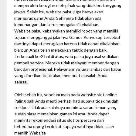
memperoleh kerugian oleh pihak yang tidak bertanggung
jawab. Selain itu, website palsu juga hanya akan
menguras uang Anda. Sehingga tidak akan ada
kemenangan dan terus mengalami kekalahan.
Website palsu kebanyakan memiliki robot yang memiliki
tujuan mengganggu jalannya Games Penyusup tersebut
nantinya dapat merugikan karena tidak dapat dikalahkan
biarpun Anda telah melakukan taktik dengan baik.
Terkecuali ke-2 hal di atas, web palsu juga asal sediakan
pembeli service. Mereka tidak melayani member dengan
baik dan profesional. Pelayanannya juga lambat dan kabar
yang diberikan tidak akan membuat masalah Anda
selesai.
Oleh sebab itu, sebelum main pada website slot online
Paling baik Anda mesti berhati-hati supaya tidak mudah
tertipu. Tidak ada salahnya meminta saran teman yang
sudah biasa memainkan games ini atau Anda dapat
meminta rekomendasi situs slot terpercaya dari
beberapa orang terdekat supaya nantinya tidak salah
memilih Website