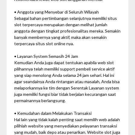
• Anggota yang Menyebar di Seluruh Wilayah
Sebagai bahan pertimbangan selanjutnya memiliki situs
slot terpercaya merupakan dengan melihat jumlah
anggota dengan tingkat profesionalitas mereka. Semakin
banyak membernya yang aktif, maka akan semakin
terpercaya situs slot online nya.
• Layanan System Semasih 24 Jam
Kemudian Anda juga dapat tentukan apabila web slot
pilihannya telah memiliki support pembeli service aktif
yang siap menolong Anda selama 24 jam sehari. Hal ini
agar seandainya Anda rintangan atau masalah, Anda bisa
melaporkannya ke tim dengan Serentak Layanan system
juga memiliki fungsi biar tidak berjalan kecurangan saat
permainannya berlangsung.
• Kemudahan dalam Melakukan Transaksi
Hal lain yang tidak kalah penting saat memilih web adalah
pilihlah website yang menyediakan pelayanan transaksi
yang mudah, baik depo atau penarikan. Website slot juga