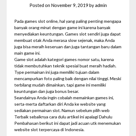
Posted on
November 9, 2019
by
admin
Pada games slot online, hal yang paling penting mengapa
banyak orang minat dengan game ini karena banyak
menyediakan keuntungan. Games slot sendiri juga dapat
membuat otak Anda merasa slow sejenak, maka Anda
juga bisa meraih keseruan dan juga tantangan baru dalam
main game ini.
Game slot adalah kategori games nomor satu, karena
tidak membutuhkan teknik spesial buat meraih hadiah.
Type permainan ini juga memiliki tujuan dalam
mencampurkan foto paling baik dengan nilai tinggi. Meski
terbilang mudah dimainkan, tapi game ini memiliki
keuntungan dan juga bonus besar.
Seandainya Anda ingin cobalah memainkan games ini,
serta-merta daftarkan diri Anda ke website yang
sediakan permainan slot. Namun sebelum pilih web
Terbaik sebaiknya cara dulu artikel ini apalagi Dahulu
Pembahasan berikut ini dapat jadi acuan utk menemukan
website slot terpercaya di Indonesia.