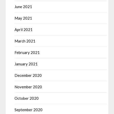
June 2021
May 2021
April 2021
March 2021
February 2021
January 2021
December 2020
November 2020
October 2020
September 2020