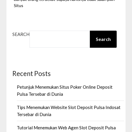
Situs
SEARCH
Search
Recent Posts
Petunjuk Menemukan Situs Poker Online Deposit
Pulsa Tersebar di Dunia
Tips Menemukan Website Slot Deposit Pulsa Indosat
Tersebar di Dunia
Tutorial Menemukan Web Agen Slot Deposit Pulsa