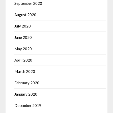
September 2020
August 2020
July 2020
June 2020
May 2020
April 2020
March 2020
February 2020
January 2020
December 2019