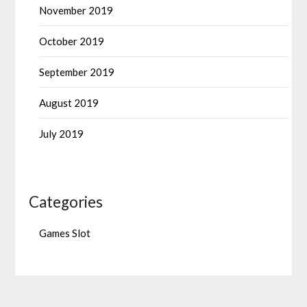
November 2019
October 2019
September 2019
August 2019
July 2019
Categories
Games Slot