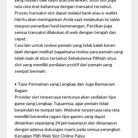
rata rata erat kaitannya dengan transaksi tersebut.
Proses transaksi slot dapat melalui bank atau e-wallet.
Hal itu akan meringankan Anda saat melakukan isi saldo
maupun penarikan hasil kemenangan. Pastikan juga
semua transaksi dilakukan di web dengan tengah dan
cepat.
Cara lain untuk review pemain yang tidak kalah keren
ialah dengan melihat bagaimana review para pemain yang
telah main di situs tersebut Sebelumnya Pilihlah situs
slot yang memiliki penilaian positif dari pemain yang
sempat bermain.
• Type Permainan yang Lengkap dan Juga Bermacam
Ragam
Provider slot terpercaya tentunya akan sediakan tipe
game yang Lengkap Tujuannya, agar pemain tidak
berpindah ke tempat lain. Website terpercaya rata rata
memiliki beraneka ragam tipe games yang dapat
dimainkan sepanjang 24 jam kapanpun dan dimanapun
dengan adanya dukungan nyaris pada semua perangkat.
Kerugian Pilih Web Slot Online Palsu