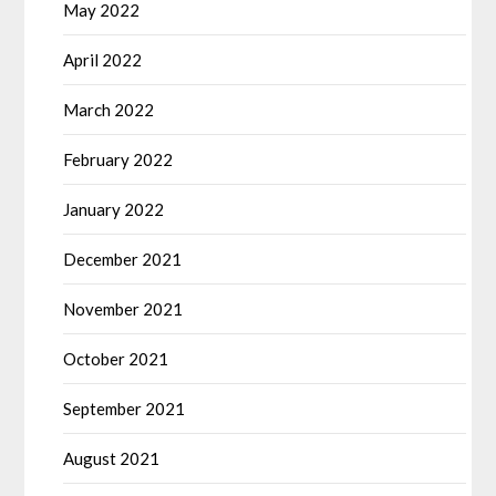
May 2022
April 2022
March 2022
February 2022
January 2022
December 2021
November 2021
October 2021
September 2021
August 2021