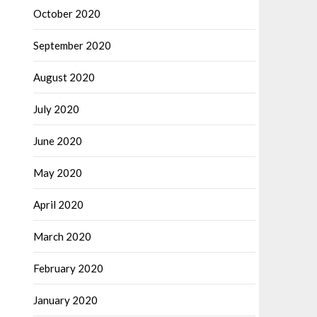
October 2020
September 2020
August 2020
July 2020
June 2020
May 2020
April 2020
March 2020
February 2020
January 2020