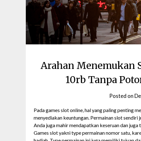
Arahan Menemukan Sit
10rb Tanpa Poto
Posted on
De
Pada games slot online, hal yang paling penting
menyediakan keuntungan. Permainan slot sendiri 
Anda juga mahir mendapatkan keseruan dan juga t
Games slot yakni type permainan nomor satu, ka
hadiah. Type permainan ini juga memiliki tujuan d