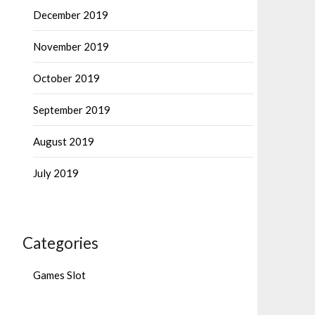
December 2019
November 2019
October 2019
September 2019
August 2019
July 2019
Categories
Games Slot