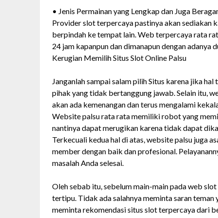
• Jenis Permainan yang Lengkap dan Juga Berag
Provider slot terpercaya pastinya akan sediakan 
berpindah ke tempat lain. Web terpercaya rata r
24 jam kapanpun dan dimanapun dengan adanya d
Kerugian Memilih Situs Slot Online Palsu
Janganlah sampai salam pilih Situs karena jika ha
pihak yang tidak bertanggung jawab. Selain itu, 
akan ada kemenangan dan terus mengalami kekal
Website palsu rata rata memiliki robot yang mem
nantinya dapat merugikan karena tidak dapat dika
Terkecuali kedua hal di atas, website palsu juga 
member dengan baik dan profesional. Pelayananny
masalah Anda selesai.
Oleh sebab itu, sebelum main-main pada web slot 
tertipu. Tidak ada salahnya meminta saran teman
meminta rekomendasi situs slot terpercaya dari be