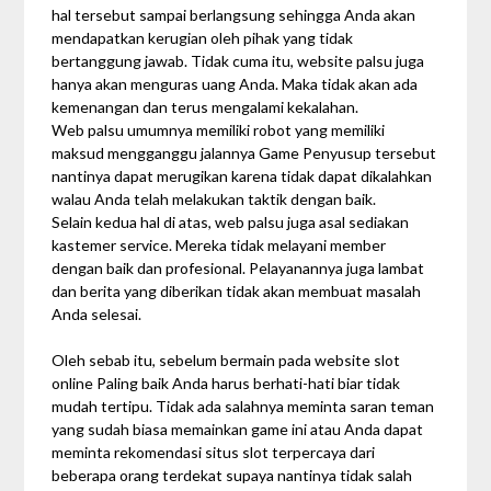
hal tersebut sampai berlangsung sehingga Anda akan
mendapatkan kerugian oleh pihak yang tidak
bertanggung jawab. Tidak cuma itu, website palsu juga
hanya akan menguras uang Anda. Maka tidak akan ada
kemenangan dan terus mengalami kekalahan.
Web palsu umumnya memiliki robot yang memiliki
maksud mengganggu jalannya Game Penyusup tersebut
nantinya dapat merugikan karena tidak dapat dikalahkan
walau Anda telah melakukan taktik dengan baik.
Selain kedua hal di atas, web palsu juga asal sediakan
kastemer service. Mereka tidak melayani member
dengan baik dan profesional. Pelayanannya juga lambat
dan berita yang diberikan tidak akan membuat masalah
Anda selesai.
Oleh sebab itu, sebelum bermain pada website slot
online Paling baik Anda harus berhati-hati biar tidak
mudah tertipu. Tidak ada salahnya meminta saran teman
yang sudah biasa memainkan game ini atau Anda dapat
meminta rekomendasi situs slot terpercaya dari
beberapa orang terdekat supaya nantinya tidak salah