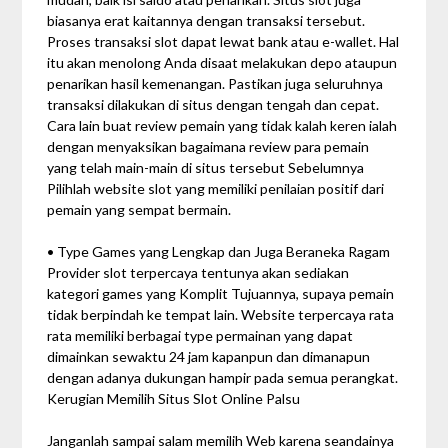
biasanya erat kaitannya dengan transaksi tersebut.
Proses transaksi slot dapat lewat bank atau e-wallet. Hal
itu akan menolong Anda disaat melakukan depo ataupun
penarikan hasil kemenangan. Pastikan juga seluruhnya
transaksi dilakukan di situs dengan tengah dan cepat.
Cara lain buat review pemain yang tidak kalah keren ialah
dengan menyaksikan bagaimana review para pemain
yang telah main-main di situs tersebut Sebelumnya
Pilihlah website slot yang memiliki penilaian positif dari
pemain yang sempat bermain.
• Type Games yang Lengkap dan Juga Beraneka Ragam
Provider slot terpercaya tentunya akan sediakan
kategori games yang Komplit Tujuannya, supaya pemain
tidak berpindah ke tempat lain. Website terpercaya rata
rata memiliki berbagai type permainan yang dapat
dimainkan sewaktu 24 jam kapanpun dan dimanapun
dengan adanya dukungan hampir pada semua perangkat.
Kerugian Memilih Situs Slot Online Palsu
Janganlah sampai salam memilih Web karena seandainya