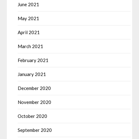
June 2021
May 2021
April 2021
March 2021
February 2021
January 2021
December 2020
November 2020
October 2020
September 2020