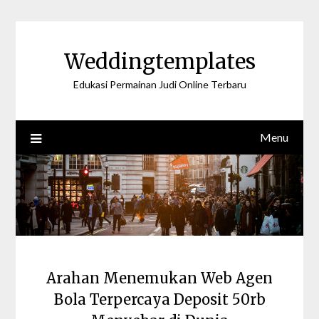
Skip
to
content
Weddingtemplates
Edukasi Permainan Judi Online Terbaru
Menu
Arahan Menemukan Web Agen
Bola Terpercaya Deposit 50rb