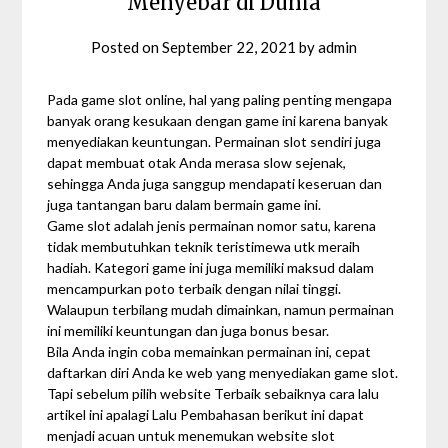
Menyebar di Dunia
Posted on
September 22, 2021
by
admin
Pada game slot online, hal yang paling penting mengapa
banyak orang kesukaan dengan game ini karena banyak
menyediakan keuntungan. Permainan slot sendiri juga
dapat membuat otak Anda merasa slow sejenak,
sehingga Anda juga sanggup mendapati keseruan dan
juga tantangan baru dalam bermain game ini.
Game slot adalah jenis permainan nomor satu, karena
tidak membutuhkan teknik teristimewa utk meraih
hadiah. Kategori game ini juga memiliki maksud dalam
mencampurkan poto terbaik dengan nilai tinggi.
Walaupun terbilang mudah dimainkan, namun permainan
ini memiliki keuntungan dan juga bonus besar.
Bila Anda ingin coba memainkan permainan ini, cepat
daftarkan diri Anda ke web yang menyediakan game slot.
Tapi sebelum pilih website Terbaik sebaiknya cara lalu
artikel ini apalagi Lalu Pembahasan berikut ini dapat
menjadi acuan untuk menemukan website slot