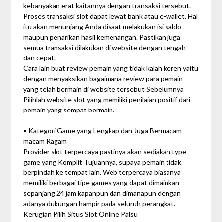
kebanyakan erat kaitannya dengan transaksi tersebut.
Proses transaksi slot dapat lewat bank atau e-wallet. Hal
itu akan menunjang Anda disaat melakukan isi saldo
maupun penarikan hasil kemenangan. Pastikan juga
semua transaksi dilakukan di website dengan tengah
dan cepat.
Cara lain buat review pemain yang tidak kalah keren yaitu
dengan menyaksikan bagaimana review para pemain
yang telah bermain di website tersebut Sebelumnya
Pilihlah website slot yang memiliki penilaian positif dari
pemain yang sempat bermain.
• Kategori Game yang Lengkap dan Juga Bermacam
macam Ragam
Provider slot terpercaya pastinya akan sediakan type
game yang Komplit Tujuannya, supaya pemain tidak
berpindah ke tempat lain. Web terpercaya biasanya
memiliki berbagai tipe games yang dapat dimainkan
sepanjang 24 jam kapanpun dan dimanapun dengan
adanya dukungan hampir pada seluruh perangkat.
Kerugian Pilih Situs Slot Online Palsu