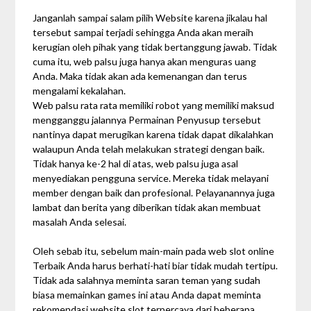
Janganlah sampai salam pilih Website karena jikalau hal
tersebut sampai terjadi sehingga Anda akan meraih
kerugian oleh pihak yang tidak bertanggung jawab. Tidak
cuma itu, web palsu juga hanya akan menguras uang
Anda. Maka tidak akan ada kemenangan dan terus
mengalami kekalahan.
Web palsu rata rata memiliki robot yang memiliki maksud
mengganggu jalannya Permainan Penyusup tersebut
nantinya dapat merugikan karena tidak dapat dikalahkan
walaupun Anda telah melakukan strategi dengan baik.
Tidak hanya ke-2 hal di atas, web palsu juga asal
menyediakan pengguna service. Mereka tidak melayani
member dengan baik dan profesional. Pelayanannya juga
lambat dan berita yang diberikan tidak akan membuat
masalah Anda selesai.
Oleh sebab itu, sebelum main-main pada web slot online
Terbaik Anda harus berhati-hati biar tidak mudah tertipu.
Tidak ada salahnya meminta saran teman yang sudah
biasa memainkan games ini atau Anda dapat meminta
rekomendasi website slot terpercaya dari beberapa