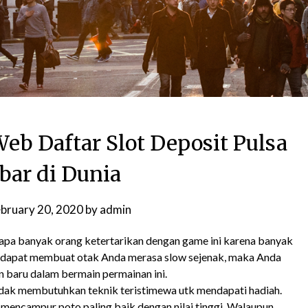
 Daftar Slot Deposit Pulsa
bar di Dunia
bruary 20, 2020
by
admin
enapa banyak orang ketertarikan dengan game ini karena banyak
a dapat membuat otak Anda merasa slow sejenak, maka Anda
n baru dalam bermain permainan ini.
idak membutuhkan teknik teristimewa utk mendapati hadiah.
m mencampur poto paling baik dengan nilai tinggi. Walaupun