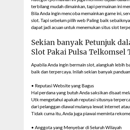
terbilang mudah dimainkan, tapi permainan ini me
Bila Anda ingin mencoba memainkan game ini, ser
slot. Tapi sebelum pilih web Paling baik sebaiknya
dapat jadi acuan untuk menemukan situs slot terpe
Sekian banyak Petunjuk da
Slot Pakai Pulsa Telkomsel 
Apabila Anda ingin bermain slot, alangkah lebih ba
baik dan terpercaya. Inilah sekian banyak pandua
• Reputasi Website yang Bagus
Hal perdana yang butuh Anda saksikan disaat mela
Utk mengetahui apakah reputasi situsnya terper
dari pelanggan diawal mulanya lewat internet ata
Tidak cuma itu, Anda juga piawai meminta rekome
• Anggota yang Menyebar di Seluruh Wilayah