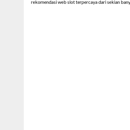
rekomendasi web slot terpercaya dari sekian bany