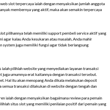
web slot terpercaya ialah dengan menyaksikan jumlah anggota
 banyak membernya yang aktif, maka akan semakin terpercaya
ot pilihannya telah memiliki support pembeli service aktif yang
ini agar kalau Anda kesukaran atau masalah, Anda mahir
 system juga memiliki fungsi agar tidak berlangsung
us ialah pilihlah website yang menyediakan layanan transaksi
lot juga umumnya erat kaitannya dengan transaksi tersebut.
llet. Hal itu akan menopang Anda dikala melakukan deposit
a semua transaksi dilakukan di website dengan tengah dan
keren ialah dengan menyaksikan bagaimana review para pemain
ihlah situs slot yang memiliki penilaian positif dari pemain yang