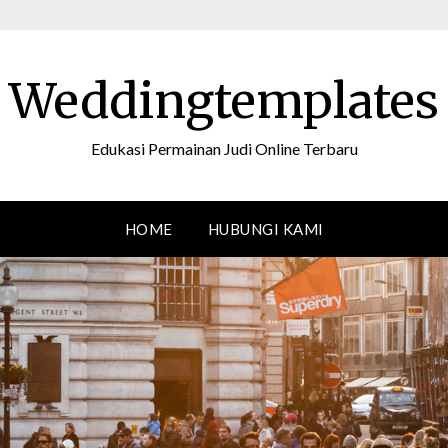
Weddingtemplates
Edukasi Permainan Judi Online Terbaru
HOME
HUBUNGI KAMI