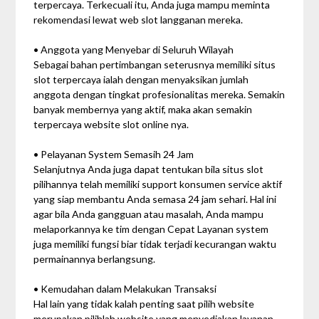
terpercaya. Terkecuali itu, Anda juga mampu meminta
rekomendasi lewat web slot langganan mereka.
• Anggota yang Menyebar di Seluruh Wilayah
Sebagai bahan pertimbangan seterusnya memiliki situs
slot terpercaya ialah dengan menyaksikan jumlah
anggota dengan tingkat profesionalitas mereka. Semakin
banyak membernya yang aktif, maka akan semakin
terpercaya website slot online nya.
• Pelayanan System Semasih 24 Jam
Selanjutnya Anda juga dapat tentukan bila situs slot
pilihannya telah memiliki support konsumen service aktif
yang siap membantu Anda semasa 24 jam sehari. Hal ini
agar bila Anda gangguan atau masalah, Anda mampu
melaporkannya ke tim dengan Cepat Layanan system
juga memiliki fungsi biar tidak terjadi kecurangan waktu
permainannya berlangsung.
• Kemudahan dalam Melakukan Transaksi
Hal lain yang tidak kalah penting saat pilih website
merupakan pilihlah website yang menyediakan layanan