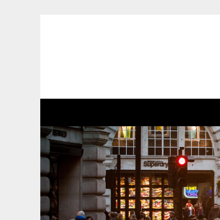
Skip
to
content