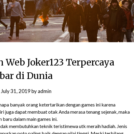
Web Joker123 Terpercaya
bar di Dunia
n
July 31, 2019
by
admin
kenapa banyak orang ketertarikan dengan games ini karena
iri juga dapat membuat otak Anda merasa tenang sejenak, maka
n baru dalam main games ini.
idak membutuhkan teknik teristimewa utk meraih hadiah. Jenis
urkan poto paling baik dengan nilai tinggi. Meski terbilang