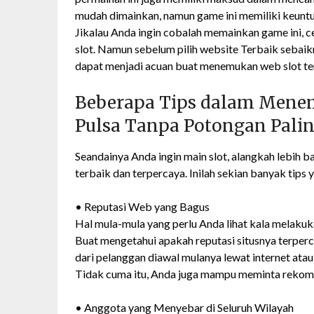
mudah dimainkan, namun game ini memiliki keuntu
Jikalau Anda ingin cobalah memainkan game ini, 
slot. Namun sebelum pilih website Terbaik sebaikny
dapat menjadi acuan buat menemukan web slot ter
Beberapa Tips dalam Menem
Pulsa Tanpa Potongan Palin
Seandainya Anda ingin main slot, alangkah lebih b
terbaik dan terpercaya. Inilah sekian banyak tips
• Reputasi Web yang Bagus
Hal mula-mula yang perlu Anda lihat kala melakuka
Buat mengetahui apakah reputasi situsnya terpe
dari pelanggan diawal mulanya lewat internet ata
Tidak cuma itu, Anda juga mampu meminta rekomen
• Anggota yang Menyebar di Seluruh Wilayah