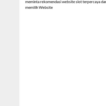
meminta rekomendasi website slot terpercaya dari
memilih Website