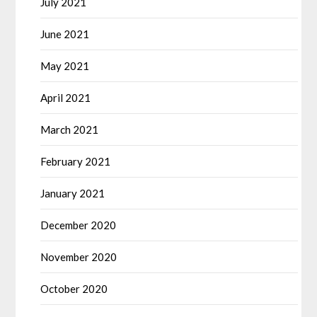
July 2021
June 2021
May 2021
April 2021
March 2021
February 2021
January 2021
December 2020
November 2020
October 2020