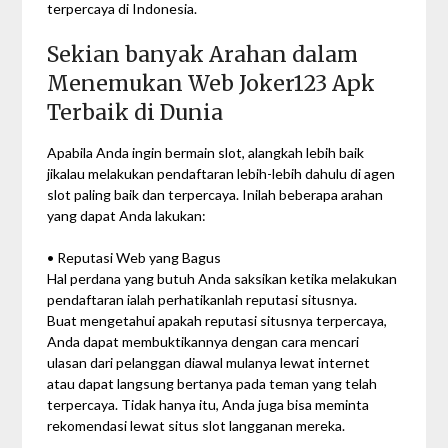
terpercaya di Indonesia.
Sekian banyak Arahan dalam
Menemukan Web Joker123 Apk
Terbaik di Dunia
Apabila Anda ingin bermain slot, alangkah lebih baik
jikalau melakukan pendaftaran lebih-lebih dahulu di agen
slot paling baik dan terpercaya. Inilah beberapa arahan
yang dapat Anda lakukan:
• Reputasi Web yang Bagus
Hal perdana yang butuh Anda saksikan ketika melakukan
pendaftaran ialah perhatikanlah reputasi situsnya.
Buat mengetahui apakah reputasi situsnya terpercaya,
Anda dapat membuktikannya dengan cara mencari
ulasan dari pelanggan diawal mulanya lewat internet
atau dapat langsung bertanya pada teman yang telah
terpercaya. Tidak hanya itu, Anda juga bisa meminta
rekomendasi lewat situs slot langganan mereka.