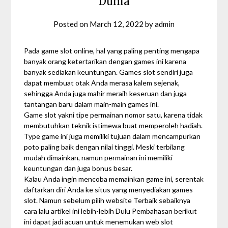
Dunia
Posted on
March 12, 2022
by
admin
Pada game slot online, hal yang paling penting mengapa
banyak orang ketertarikan dengan games ini karena
banyak sediakan keuntungan. Games slot sendiri juga
dapat membuat otak Anda merasa kalem sejenak,
sehingga Anda juga mahir meraih keseruan dan juga
tantangan baru dalam main-main games ini.
Game slot yakni tipe permainan nomor satu, karena tidak
membutuhkan teknik istimewa buat memperoleh hadiah.
Type game ini juga memiliki tujuan dalam mencampurkan
poto paling baik dengan nilai tinggi. Meski terbilang
mudah dimainkan, namun permainan ini memiliki
keuntungan dan juga bonus besar.
Kalau Anda ingin mencoba memainkan game ini, serentak
daftarkan diri Anda ke situs yang menyediakan games
slot. Namun sebelum pilih website Terbaik sebaiknya
cara lalu artikel ini lebih-lebih Dulu Pembahasan berikut
ini dapat jadi acuan untuk menemukan web slot