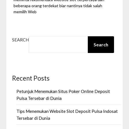
beberapa orang terdekat biar nantinya tidak salah
memilih Web
SEARCH
Search
Recent Posts
Petunjuk Menemukan Situs Poker Online Deposit
Pulsa Tersebar di Dunia
Tips Menemukan Website Slot Deposit Pulsa Indosat
Tersebar di Dunia