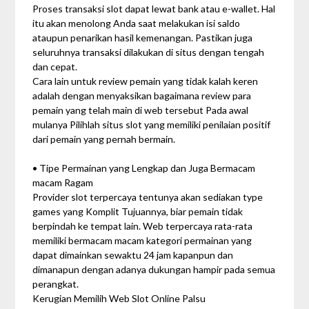
Proses transaksi slot dapat lewat bank atau e-wallet. Hal
itu akan menolong Anda saat melakukan isi saldo
ataupun penarikan hasil kemenangan. Pastikan juga
seluruhnya transaksi dilakukan di situs dengan tengah
dan cepat.
Cara lain untuk review pemain yang tidak kalah keren
adalah dengan menyaksikan bagaimana review para
pemain yang telah main di web tersebut Pada awal
mulanya Pilihlah situs slot yang memiliki penilaian positif
dari pemain yang pernah bermain.
• Tipe Permainan yang Lengkap dan Juga Bermacam
macam Ragam
Provider slot terpercaya tentunya akan sediakan type
games yang Komplit Tujuannya, biar pemain tidak
berpindah ke tempat lain. Web terpercaya rata-rata
memiliki bermacam macam kategori permainan yang
dapat dimainkan sewaktu 24 jam kapanpun dan
dimanapun dengan adanya dukungan hampir pada semua
perangkat.
Kerugian Memilih Web Slot Online Palsu