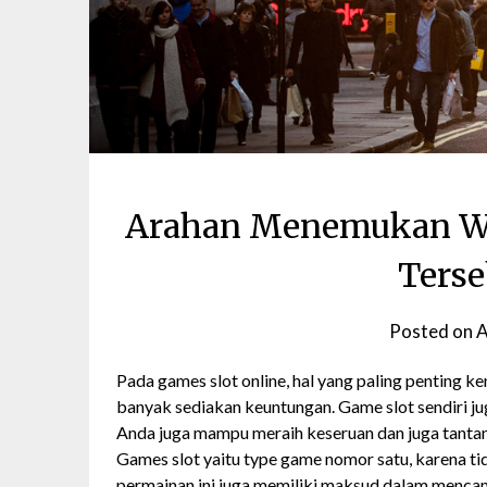
Arahan Menemukan Web
Terse
Posted on
A
Pada games slot online, hal yang paling penting 
banyak sediakan keuntungan. Game slot sendiri j
Anda juga mampu meraih keseruan dan juga tantan
Games slot yaitu type game nomor satu, karena t
permainan ini juga memiliki maksud dalam mencamp