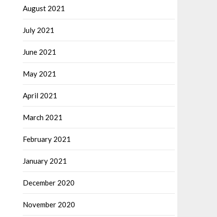
August 2021
July 2021
June 2021
May 2021
April 2021
March 2021
February 2021
January 2021
December 2020
November 2020