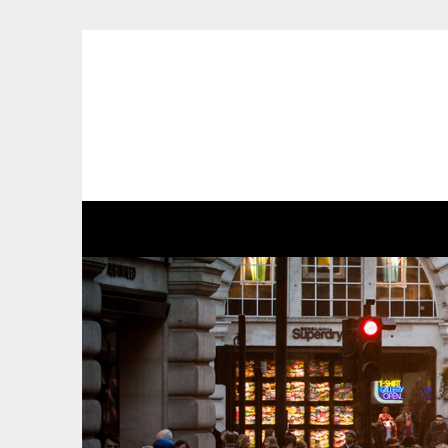
Skip
to
content