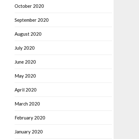
October 2020
September 2020
August 2020
July 2020
June 2020
May 2020
April 2020
March 2020
February 2020
January 2020