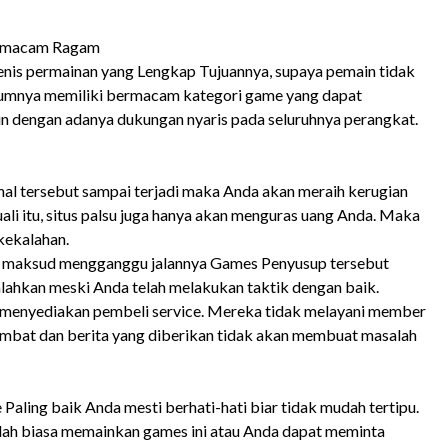
m macam Ragam
jenis permainan yang Lengkap Tujuannya, supaya pemain tidak
mumnya memiliki bermacam kategori game yang dapat
 dengan adanya dukungan nyaris pada seluruhnya perangkat.
 hal tersebut sampai terjadi maka Anda akan meraih kerugian
ali itu, situs palsu juga hanya akan menguras uang Anda. Maka
kekalahan.
ki maksud mengganggu jalannya Games Penyusup tersebut
alahkan meski Anda telah melakukan taktik dengan baik.
al menyediakan pembeli service. Mereka tidak melayani member
lambat dan berita yang diberikan tidak akan membuat masalah
 Paling baik Anda mesti berhati-hati biar tidak mudah tertipu.
dah biasa memainkan games ini atau Anda dapat meminta