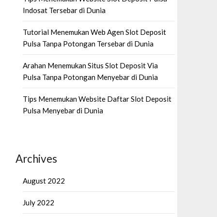
Indosat Tersebar di Dunia
Tutorial Menemukan Web Agen Slot Deposit
Pulsa Tanpa Potongan Tersebar di Dunia
Arahan Menemukan Situs Slot Deposit Via
Pulsa Tanpa Potongan Menyebar di Dunia
Tips Menemukan Website Daftar Slot Deposit
Pulsa Menyebar di Dunia
Archives
August 2022
July 2022