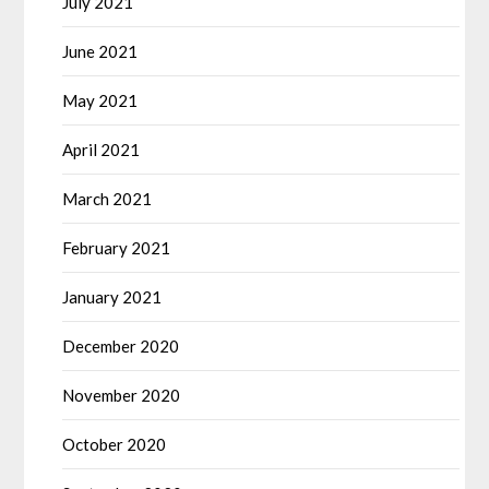
July 2021
June 2021
May 2021
April 2021
March 2021
February 2021
January 2021
December 2020
November 2020
October 2020