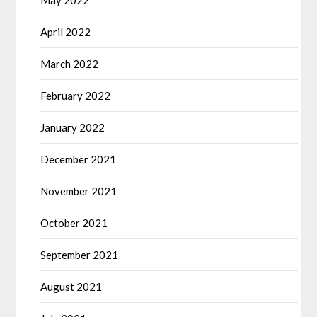
April 2022
March 2022
February 2022
January 2022
December 2021
November 2021
October 2021
September 2021
August 2021