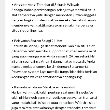
• Anggota yang Tersebar di Seluruh Wilayah
Sebagai bahan pertimbangan selanjutnya memiliki situs
slot terpercaya yaitu dengan menonton jumlah anggota
dengan tingkat profesionalitas mereka. Semakin banyak
membernya yang aktif, maka akan semakin terpercaya
situs slot online nya.
• Pelayanan Sistem Selagi 24 Jam
Setelah itu Anda juga dapat menentukan bila situs slot
pilihannya telah memiliki support costumer service aktif
yang siap meringankan Anda semasih 24 jam sehari. Hal
ini agar seandainya Anda rintangan atau masalah, Anda
mampu melaporkannya ke tim dengan Serta-merta
Pelayanan system juga memiliki fungsi biar tidak berjalan
kecurangan waktu permainannya berlangsung.
• Kemudahan dalam Melakukan Transaksi
Hal lain yang tidak kalah penting saat memilih website
ialah pilihlah web yang menyediakan pelayanan transaksi
yang mudah, baik isi saldo atau penarikan. Website slot
juga rata rata erat kaitannya dengan transaksi tersebut.