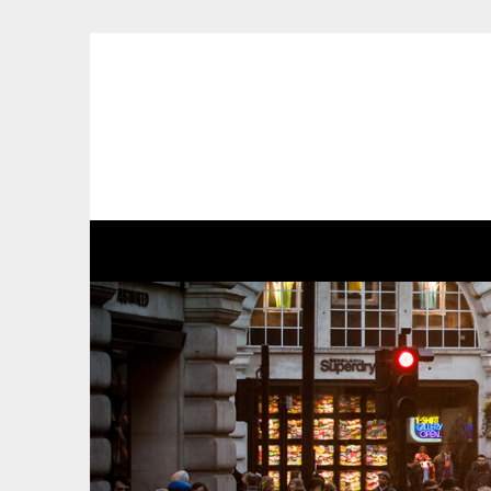
Skip
to
content