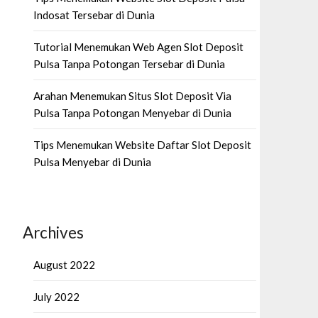
Indosat Tersebar di Dunia
Tutorial Menemukan Web Agen Slot Deposit
Pulsa Tanpa Potongan Tersebar di Dunia
Arahan Menemukan Situs Slot Deposit Via
Pulsa Tanpa Potongan Menyebar di Dunia
Tips Menemukan Website Daftar Slot Deposit
Pulsa Menyebar di Dunia
Archives
August 2022
July 2022