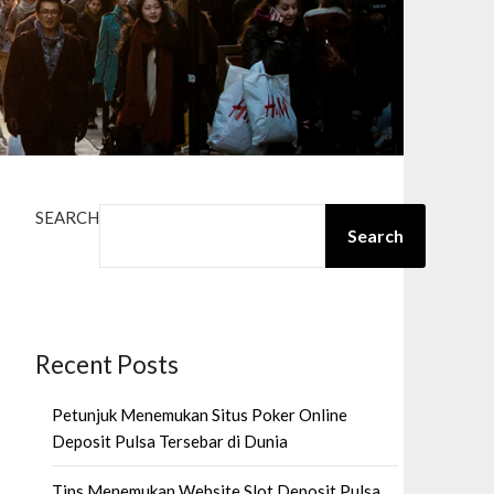
SEARCH
Search
Recent Posts
Petunjuk Menemukan Situs Poker Online
Deposit Pulsa Tersebar di Dunia
Tips Menemukan Website Slot Deposit Pulsa