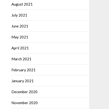
August 2021
July 2021
June 2021
May 2021
April 2021
March 2021
February 2021
January 2021
December 2020
November 2020