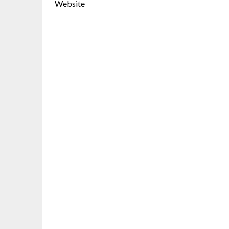
Website