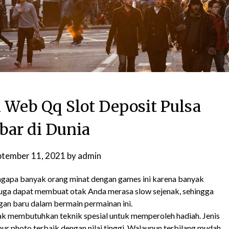
eb Qq Slot Deposit Pulsa
bar di Dunia
ptember 11, 2021
by
admin
mengapa banyak orang minat dengan games ini karena banyak
juga dapat membuat otak Anda merasa slow sejenak, sehingga
gan baru dalam bermain permainan ini.
dak membutuhkan teknik spesial untuk memperoleh hadiah. Jenis
ur photo terbaik dengan nilai tinggi. Walaupun terbilang mudah