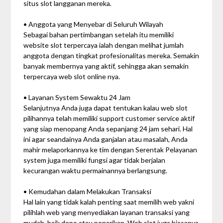
situs slot langganan mereka.
• Anggota yang Menyebar di Seluruh Wilayah
Sebagai bahan pertimbangan setelah itu memiliki
website slot terpercaya ialah dengan melihat jumlah
anggota dengan tingkat profesionalitas mereka. Semakin
banyak membernya yang aktif, sehingga akan semakin
terpercaya web slot online nya.
• Layanan System Sewaktu 24 Jam
Selanjutnya Anda juga dapat tentukan kalau web slot
pilihannya telah memiliki support customer service aktif
yang siap menopang Anda sepanjang 24 jam sehari. Hal
ini agar seandainya Anda ganjalan atau masalah, Anda
mahir melaporkannya ke tim dengan Serentak Pelayanan
system juga memiliki fungsi agar tidak berjalan
kecurangan waktu permainannya berlangsung.
• Kemudahan dalam Melakukan Transaksi
Hal lain yang tidak kalah penting saat memilih web yakni
pilihlah web yang menyediakan layanan transaksi yang
mudah, baik depo atau penarikan. Web slot juga biasanya