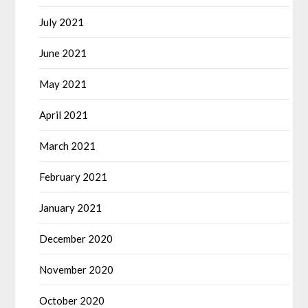
July 2021
June 2021
May 2021
April 2021
March 2021
February 2021
January 2021
December 2020
November 2020
October 2020