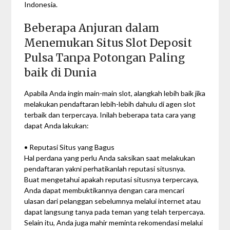
Indonesia.
Beberapa Anjuran dalam
Menemukan Situs Slot Deposit
Pulsa Tanpa Potongan Paling
baik di Dunia
Apabila Anda ingin main-main slot, alangkah lebih baik jika
melakukan pendaftaran lebih-lebih dahulu di agen slot
terbaik dan terpercaya. Inilah beberapa tata cara yang
dapat Anda lakukan:
• Reputasi Situs yang Bagus
Hal perdana yang perlu Anda saksikan saat melakukan
pendaftaran yakni perhatikanlah reputasi situsnya.
Buat mengetahui apakah reputasi situsnya terpercaya,
Anda dapat membuktikannya dengan cara mencari
ulasan dari pelanggan sebelumnya melalui internet atau
dapat langsung tanya pada teman yang telah terpercaya.
Selain itu, Anda juga mahir meminta rekomendasi melalui