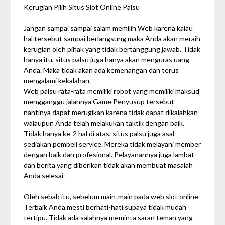
Kerugian Pilih Situs Slot Online Palsu
Jangan sampai sampai salam memilih Web karena kalau
hal tersebut sampai berlangsung maka Anda akan meraih
kerugian oleh pihak yang tidak bertanggung jawab. Tidak
hanya itu, situs palsu juga hanya akan menguras uang
Anda. Maka tidak akan ada kemenangan dan terus
mengalami kekalahan.
Web palsu rata-rata memiliki robot yang memiliki maksud
mengganggu jalannya Game Penyusup tersebut
nantinya dapat merugikan karena tidak dapat dikalahkan
walaupun Anda telah melakukan taktik dengan baik.
Tidak hanya ke-2 hal di atas, situs palsu juga asal
sediakan pembeli service. Mereka tidak melayani member
dengan baik dan profesional. Pelayanannya juga lambat
dan berita yang diberikan tidak akan membuat masalah
Anda selesai.
Oleh sebab itu, sebelum main-main pada web slot online
Terbaik Anda mesti berhati-hati supaya tidak mudah
tertipu. Tidak ada salahnya meminta saran teman yang