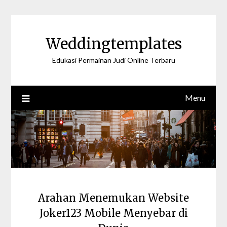
Skip
to
content
Weddingtemplates
Edukasi Permainan Judi Online Terbaru
Menu
Arahan Menemukan Website
Joker123 Mobile Menyebar di