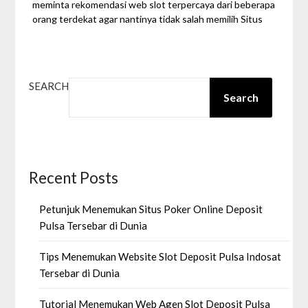
meminta rekomendasi web slot terpercaya dari beberapa
orang terdekat agar nantinya tidak salah memilih Situs
SEARCH
Search
Recent Posts
Petunjuk Menemukan Situs Poker Online Deposit
Pulsa Tersebar di Dunia
Tips Menemukan Website Slot Deposit Pulsa Indosat
Tersebar di Dunia
Tutorial Menemukan Web Agen Slot Deposit Pulsa