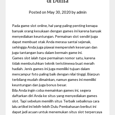
di Dunia
Posted on
May 30, 2020
by
admin
Pada game slot online, hal yang paling penting kenapa
banyak orang kesukaan dengan games ini karena banyak
menyediakan keuntungan. Permainan slot sendiri juga
dapat membuat otak Anda merasa santai sejenak,
sehingga Anda juga piawai memperoleh keseruan dan
juga tantangan baru dalam bermain game ini.
Games slot ialah type permainan nomor satu, karena
tidak membutuhkan teknik teristimewa buat meraih
hadiah. Jenis games ini juga memiliki tujuan dalam
mencampur foto paling baik dengan nilai tinggi. Biarpun
terbilang mudah dimainkan, namun games ini memiliki
keuntungan dan juga bonus besar.
Bila Anda ingin coba memainkan games ini, segera
daftarkan diri Anda ke situs yang menyediakan games
slot. Tapi sebelum memilih situs Terbaik sebaiknya cara
lalu artikel ini lebih-lebih Dulu Pembahasan berikut ini
dapat jadi acuan untuk menemukan situs slot terpercaya