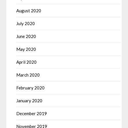
August 2020
July 2020
June 2020
May 2020
April 2020
March 2020
February 2020
January 2020
December 2019
November 2019