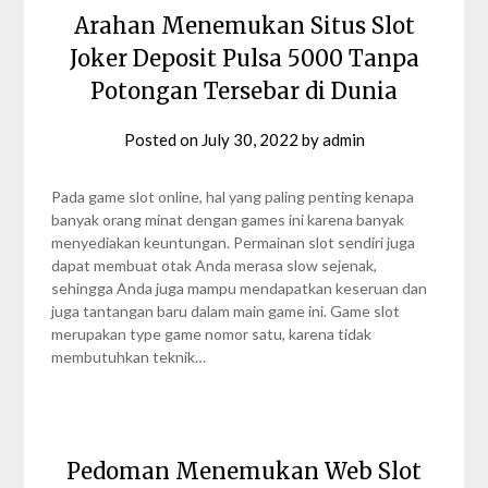
Arahan Menemukan Situs Slot
Joker Deposit Pulsa 5000 Tanpa
Potongan Tersebar di Dunia
Posted on
July 30, 2022
by
admin
Pada game slot online, hal yang paling penting kenapa
banyak orang minat dengan games ini karena banyak
menyediakan keuntungan. Permainan slot sendiri juga
dapat membuat otak Anda merasa slow sejenak,
sehingga Anda juga mampu mendapatkan keseruan dan
juga tantangan baru dalam main game ini. Game slot
merupakan type game nomor satu, karena tidak
membutuhkan teknik…
Pedoman Menemukan Web Slot