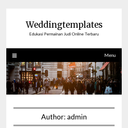
Skip
to
content
Weddingtemplates
Edukasi Permainan Judi Online Terbaru
Menu
Author:
admin