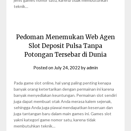
jenis games nomor satu, karena tidak membutuhkan
teknik…
Pedoman Menemukan Web Agen
Slot Deposit Pulsa Tanpa
Potongan Tersebar di Dunia
Posted on
July 24, 2022
by
admin
Pada game slot online, hal yang paling penting kenapa
banyak orang ketertarikan dengan permainan ini karena
banyak menyediakan keuntungan. Permainan slot sendiri
juga dapat membuat otak Anda merasa kalem sejenak,
sehingga Anda juga piawai mendapatkan keseruan dan
juga tantangan baru dalam main games ini. Games slot
yakni kategori game nomor satu, karena tidak
membutuhkan teknik…