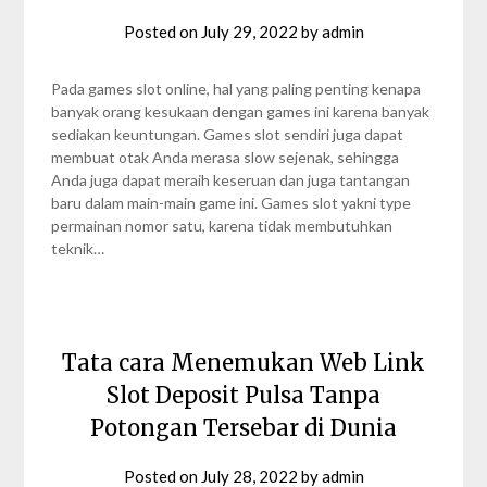
Posted on
July 29, 2022
by
admin
Pada games slot online, hal yang paling penting kenapa
banyak orang kesukaan dengan games ini karena banyak
sediakan keuntungan. Games slot sendiri juga dapat
membuat otak Anda merasa slow sejenak, sehingga
Anda juga dapat meraih keseruan dan juga tantangan
baru dalam main-main game ini. Games slot yakni type
permainan nomor satu, karena tidak membutuhkan
teknik…
Tata cara Menemukan Web Link
Slot Deposit Pulsa Tanpa
Potongan Tersebar di Dunia
Posted on
July 28, 2022
by
admin