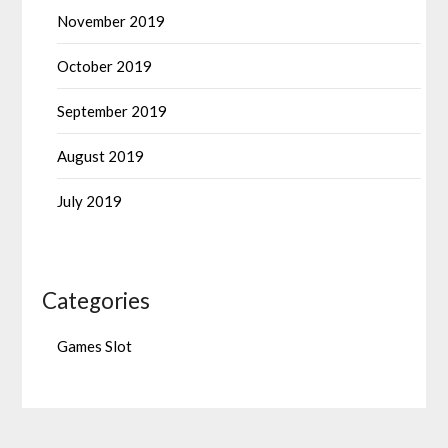
November 2019
October 2019
September 2019
August 2019
July 2019
Categories
Games Slot