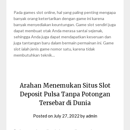
Pada games slot online, hal yang paling penting mengapa
banyak orang ketertarikan dengan game ini karena
banyak menyediakan keuntungan. Game slot sendiri juga
dapat membuat otak Anda merasa santai sejenak,
sehingga Anda juga dapat mendapatkan keseruan dan
juga tantangan baru dalam bermain permainan ini. Game
slot ialah jenis game nomor satu, karena tidak
membutuhkan teknik…
Arahan Menemukan Situs Slot
Deposit Pulsa Tanpa Potongan
Tersebar di Dunia
Posted on
July 27, 2022
by
admin