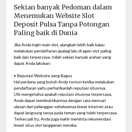
Sekian banyak Pedoman dalam
Menemukan Website Slot
Deposit Pulsa Tanpa Potongan
Paling baik di Dunia
Jika Anda ingin main slot, alangkah lebih baik kalau
melakukan pendaftaran apalagi lalu di agen slot paling
baik dan terpercaya. Inilah sekian banyak arahan yang
dapat Anda lakukan:
• Reputasi Website yang Bagus
Hal perdana yang butuh Anda tonton ketika melakukan
pendaftaran yaitu perhatikanlah reputasi situsnya.
Utk mengetahui apakah reputasi situsnya terpercaya,
Anda dapat membuktikannya dengan cara mencari
ulasan dari pelanggan sebelumnya lewat internet atau
dapat langsung tanya pada teman yang telah terpercaya.
Terkecuali itu, Anda juga mahir meminta rekomendasi
lewat situs slot langganan mereka.