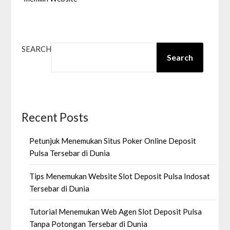
SEARCH
Search
Recent Posts
Petunjuk Menemukan Situs Poker Online Deposit
Pulsa Tersebar di Dunia
Tips Menemukan Website Slot Deposit Pulsa Indosat
Tersebar di Dunia
Tutorial Menemukan Web Agen Slot Deposit Pulsa
Tanpa Potongan Tersebar di Dunia