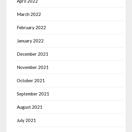
April 2022
March 2022
February 2022
January 2022
December 2021
November 2021
October 2021
September 2021
August 2021
July 2021