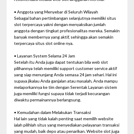
• Anggota yang Menyebar di Seluruh Wilayah
Sebagai bahan pertimbangan selanjutnya memiliki situs
slot terpercaya yakni dengan menyaksikan jumlah
anggota dengan tingkat profesionalitas mereka. Semakin
banyak membernya yang aktif, sehingga akan semakin
terpercaya situs slot online nya.
• Layanan System Selama 24 Jam
Setelah itu Anda juga dapat tentukan bila web slot
pilihannya telah memiliki support customer service aktif
yang siap menunjang Anda semasa 24 jam sehari. Hal ini
supaya jikalau Anda ganjalan atau masalah, Anda mampu
melaporkannya ke tim dengan Serentak Layanan sistem
juga memiliki fungsi supaya tidak terjadi kecurangan
diwaktu permainannya berlangsung.
• Kemudahan dalam Melakukan Transaksi
Hal lain yang tidak kalah penting saat memilih website
ialah pilihlah situs yang menyediakan pelayanan transaksi
yang mudah, baik depo atau penarikan. Website slot juga