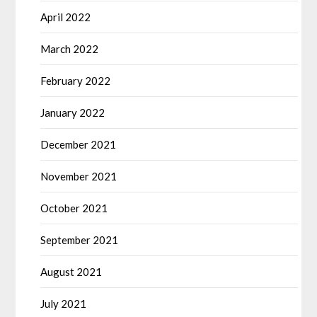
April 2022
March 2022
February 2022
January 2022
December 2021
November 2021
October 2021
September 2021
August 2021
July 2021