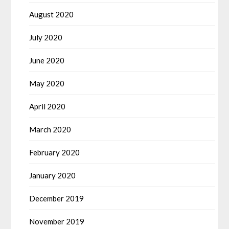
August 2020
July 2020
June 2020
May 2020
April 2020
March 2020
February 2020
January 2020
December 2019
November 2019