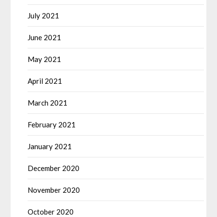
July 2021
June 2021
May 2021
April 2021
March 2021
February 2021
January 2021
December 2020
November 2020
October 2020