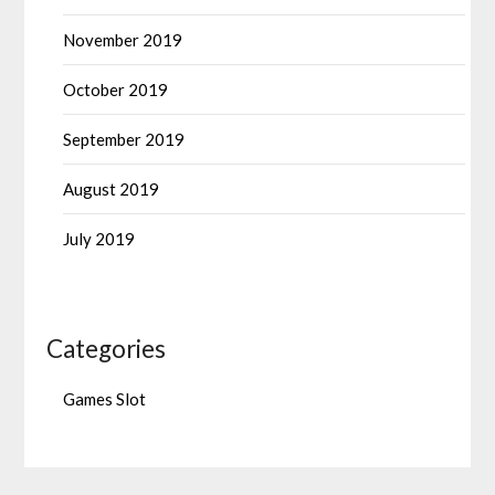
November 2019
October 2019
September 2019
August 2019
July 2019
Categories
Games Slot