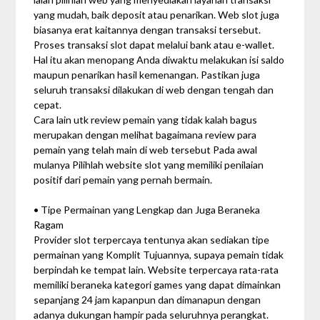
yang mudah, baik deposit atau penarikan. Web slot juga
biasanya erat kaitannya dengan transaksi tersebut.
Proses transaksi slot dapat melalui bank atau e-wallet.
Hal itu akan menopang Anda diwaktu melakukan isi saldo
maupun penarikan hasil kemenangan. Pastikan juga
seluruh transaksi dilakukan di web dengan tengah dan
cepat.
Cara lain utk review pemain yang tidak kalah bagus
merupakan dengan melihat bagaimana review para
pemain yang telah main di web tersebut Pada awal
mulanya Pilihlah website slot yang memiliki penilaian
positif dari pemain yang pernah bermain.
• Tipe Permainan yang Lengkap dan Juga Beraneka
Ragam
Provider slot terpercaya tentunya akan sediakan tipe
permainan yang Komplit Tujuannya, supaya pemain tidak
berpindah ke tempat lain. Website terpercaya rata-rata
memiliki beraneka kategori games yang dapat dimainkan
sepanjang 24 jam kapanpun dan dimanapun dengan
adanya dukungan hampir pada seluruhnya perangkat.