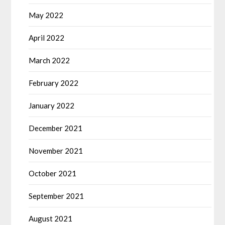
May 2022
April 2022
March 2022
February 2022
January 2022
December 2021
November 2021
October 2021
September 2021
August 2021