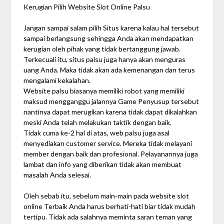
Kerugian Pilih Website Slot Online Palsu
Jangan sampai salam pilih Situs karena kalau hal tersebut
sampai berlangsung sehingga Anda akan mendapatkan
kerugian oleh pihak yang tidak bertanggung jawab.
Terkecuali itu, situs palsu juga hanya akan menguras
uang Anda. Maka tidak akan ada kemenangan dan terus
mengalami kekalahan.
Website palsu biasanya memiliki robot yang memiliki
maksud mengganggu jalannya Game Penyusup tersebut
nantinya dapat merugikan karena tidak dapat dikalahkan
meski Anda telah melakukan taktik dengan baik.
Tidak cuma ke-2 hal di atas, web palsu juga asal
menyediakan customer service. Mereka tidak melayani
member dengan baik dan profesional. Pelayanannya juga
lambat dan info yang diberikan tidak akan membuat
masalah Anda selesai.
Oleh sebab itu, sebelum main-main pada website slot
online Terbaik Anda harus berhati-hati biar tidak mudah
tertipu. Tidak ada salahnya meminta saran teman yang