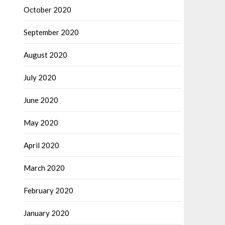
October 2020
September 2020
August 2020
July 2020
June 2020
May 2020
April 2020
March 2020
February 2020
January 2020