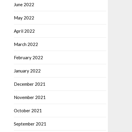
June 2022
May 2022
April 2022
March 2022
February 2022
January 2022
December 2021
November 2021
October 2021
September 2021