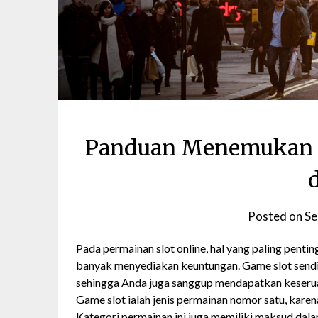
Panduan Menemukan Si
Posted on
Se
Pada permainan slot online, hal yang paling pent
banyak menyediakan keuntungan. Game slot sendi
sehingga Anda juga sanggup mendapatkan keserua
Game slot ialah jenis permainan nomor satu, kare
Kategori permainan ini juga memiliki maksud dal