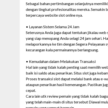
Sebagai bahan pertimbangan selanjutnya memiliki
dengan tingkat profesionalitas mereka. Semakin 
terpercaya website slot online nya.
• Layanan Sistem Selama 24 Jam
Seterusnya Anda juga dapat tentukan jikalau web s
yang siap menopang Anda selagi 24 jam sehari. Ha
melaporkannya ke tim dengan Segera Pelayanan sy
kecurangan kala permainannya berlangsung.
• Kemudahan dalam Melakukan Transaksi
Hal lain yang tidak kalah penting saat memilih we
baik isi saldo atau penarikan. Situs slot juga keb
Proses transaksi slot dapat melalui bank atau e-
ataupun penarikan hasil kemenangan. Pastikan jug
cepat.
Cara lain utk review pemain yang tidak kalah ba
yang telah main-main di situs tersebut Diawal mula
pemain yang sempat bermain.