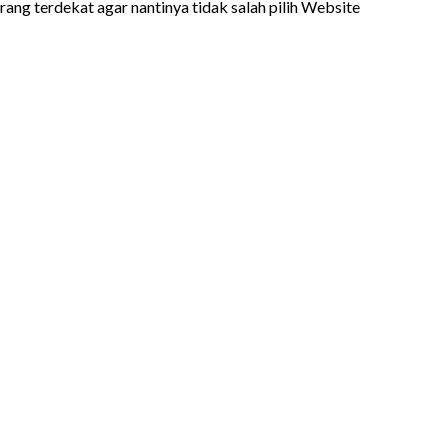
ang terdekat agar nantinya tidak salah pilih Website