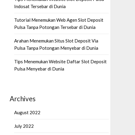
Indosat Tersebar di Dunia
Tutorial Menemukan Web Agen Slot Deposit
Pulsa Tanpa Potongan Tersebar di Dunia
Arahan Menemukan Situs Slot Deposit Via
Pulsa Tanpa Potongan Menyebar di Dunia
Tips Menemukan Website Daftar Slot Deposit
Pulsa Menyebar di Dunia
Archives
August 2022
July 2022