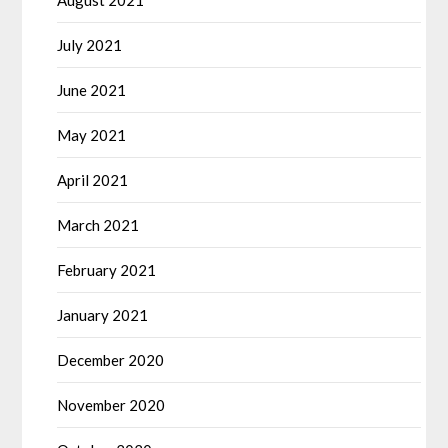
July 2021
June 2021
May 2021
April 2021
March 2021
February 2021
January 2021
December 2020
November 2020