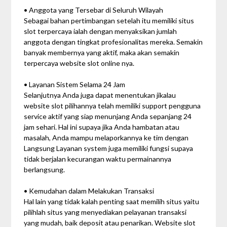
• Anggota yang Tersebar di Seluruh Wilayah
Sebagai bahan pertimbangan setelah itu memiliki situs
slot terpercaya ialah dengan menyaksikan jumlah
anggota dengan tingkat profesionalitas mereka. Semakin
banyak membernya yang aktif, maka akan semakin
terpercaya website slot online nya.
• Layanan Sistem Selama 24 Jam
Selanjutnya Anda juga dapat menentukan jikalau
website slot pilihannya telah memiliki support pengguna
service aktif yang siap menunjang Anda sepanjang 24
jam sehari. Hal ini supaya jika Anda hambatan atau
masalah, Anda mampu melaporkannya ke tim dengan
Langsung Layanan system juga memiliki fungsi supaya
tidak berjalan kecurangan waktu permainannya
berlangsung.
• Kemudahan dalam Melakukan Transaksi
Hal lain yang tidak kalah penting saat memilih situs yaitu
pilihlah situs yang menyediakan pelayanan transaksi
yang mudah, baik deposit atau penarikan. Website slot