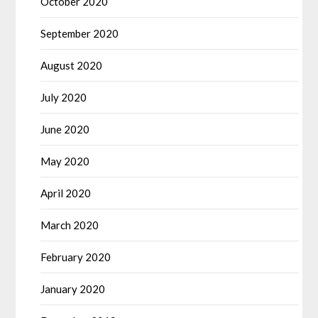
October 2020
September 2020
August 2020
July 2020
June 2020
May 2020
April 2020
March 2020
February 2020
January 2020