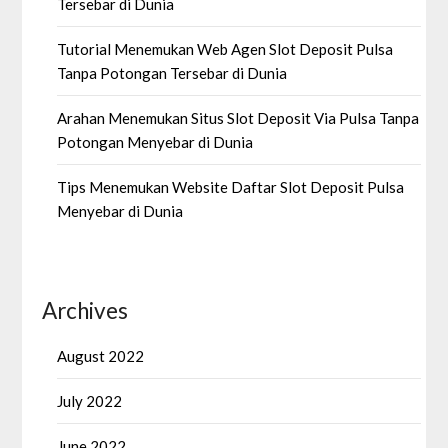
Tersebar di Dunia
Tutorial Menemukan Web Agen Slot Deposit Pulsa
Tanpa Potongan Tersebar di Dunia
Arahan Menemukan Situs Slot Deposit Via Pulsa Tanpa
Potongan Menyebar di Dunia
Tips Menemukan Website Daftar Slot Deposit Pulsa
Menyebar di Dunia
Archives
August 2022
July 2022
June 2022