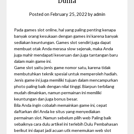
Dunia
Posted on
February 25, 2022
by
admin
Pada games slot online, hal yang paling penting kenapa
banyak orang kesukaan dengan games ini karena banyak
sediakan keuntungan. Games slot sendiri juga dapat
membuat otak Anda merasa slow sejenak, maka Anda
juga mahir mendapati keseruan dan juga tantangan baru
dalam main game ini.
Game slot yaitu jenis game nomor satu, karena tidak
membutuhkan teknik spesial untuk memperoleh hadiah.
Jenis game ini juga memiliki tujuan dalam mencampurkan
photo paling baik dengan nilai tinggi. Biarpun terbilang
mudah dimainkan, namun permainan ini memiliki
keuntungan dan juga bonus besar.
Bila Anda ingin cobalah memainkan game ini, cepat
daftarkan diri Anda ke situs yang menyediakan
permainan slot. Namun sebelum pilih web Paling baik
sebaiknya cara dulu artikel ini terlebih Dulu Pembahasan
berikut ini dapat jadi acuan utk menemukan web slot