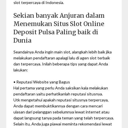
slot terpercaya di Indonesia.
Sekian banyak Anjuran dalam
Menemukan Situs Slot Online
Deposit Pulsa Paling baik di
Dunia
Seandainya Anda ingin main slot, alangkah lebih baik jika
melakukan pendaftaran apalagi lalu di agen slot terbaik
dan terpercaya. Inilah beberapa tips yang dapat Anda
lakukan:
• Reputasi Website yang Bagus
Hal pertama yang perlu Anda saksikan kala melakukan
pendaftaran yaitu perhatikanlah reputasi situsnya.
Utk mengetahui apakah reputasi situsnya terpercaya,
Anda dapat membuktikannya dengan cara mencari
ulasan dari pelanggan sebelumnya lewat internet atau
dapat langsung tanya pada teman yang telah terpercaya.
Selain itu, Anda juga piawai meminta rekomendasi lewat