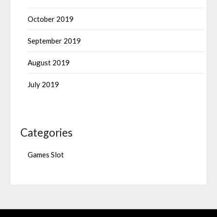
October 2019
September 2019
August 2019
July 2019
Categories
Games Slot