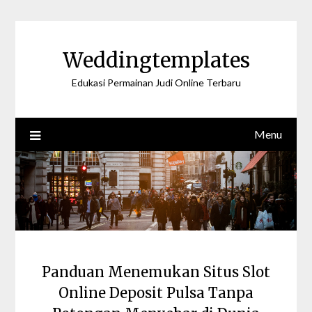
Skip
to
content
Weddingtemplates
Edukasi Permainan Judi Online Terbaru
Menu
Panduan Menemukan Situs Slot
Online Deposit Pulsa Tanpa