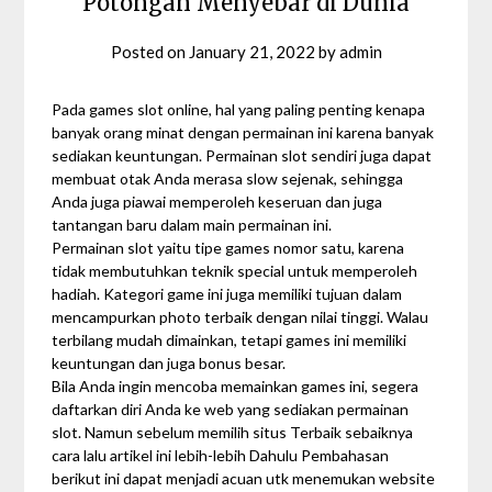
Potongan Menyebar di Dunia
Posted on
January 21, 2022
by
admin
Pada games slot online, hal yang paling penting kenapa
banyak orang minat dengan permainan ini karena banyak
sediakan keuntungan. Permainan slot sendiri juga dapat
membuat otak Anda merasa slow sejenak, sehingga
Anda juga piawai memperoleh keseruan dan juga
tantangan baru dalam main permainan ini.
Permainan slot yaitu tipe games nomor satu, karena
tidak membutuhkan teknik special untuk memperoleh
hadiah. Kategori game ini juga memiliki tujuan dalam
mencampurkan photo terbaik dengan nilai tinggi. Walau
terbilang mudah dimainkan, tetapi games ini memiliki
keuntungan dan juga bonus besar.
Bila Anda ingin mencoba memainkan games ini, segera
daftarkan diri Anda ke web yang sediakan permainan
slot. Namun sebelum memilih situs Terbaik sebaiknya
cara lalu artikel ini lebih-lebih Dahulu Pembahasan
berikut ini dapat menjadi acuan utk menemukan website