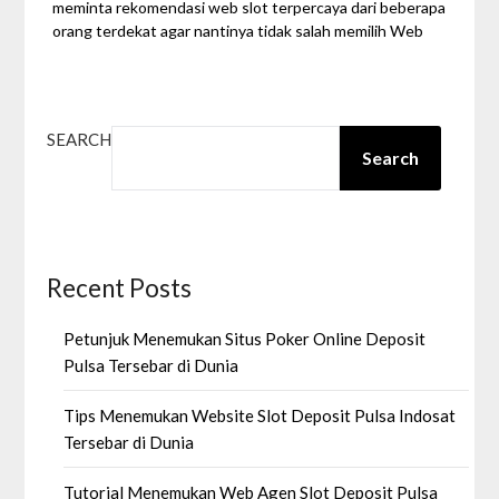
meminta rekomendasi web slot terpercaya dari beberapa
orang terdekat agar nantinya tidak salah memilih Web
SEARCH
Search
Recent Posts
Petunjuk Menemukan Situs Poker Online Deposit
Pulsa Tersebar di Dunia
Tips Menemukan Website Slot Deposit Pulsa Indosat
Tersebar di Dunia
Tutorial Menemukan Web Agen Slot Deposit Pulsa