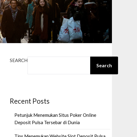
SEARCH
Search
Recent Posts
Petunjuk Menemukan Situs Poker Online
Deposit Pulsa Tersebar di Dunia
Tips Menemukan Website Slot Deposit Pulsa