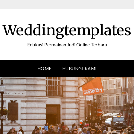
Weddingtemplates
Edukasi Permainan Judi Online Terbaru
HOME
HUBUNGI KAMI