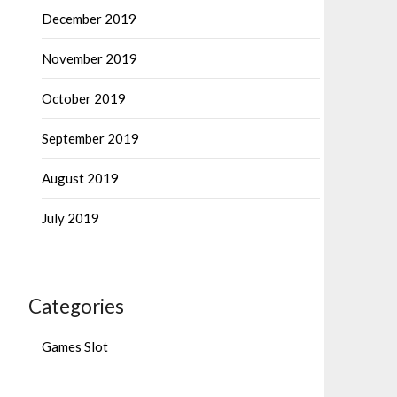
December 2019
November 2019
October 2019
September 2019
August 2019
July 2019
Categories
Games Slot