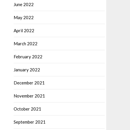
June 2022
May 2022
April 2022
March 2022
February 2022
January 2022
December 2021
November 2021
October 2021
September 2021