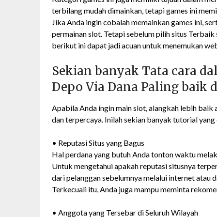
terbilang mudah dimainkan, tetapi games ini memi
Jika Anda ingin cobalah memainkan games ini, se
permainan slot. Tetapi sebelum pilih situs Terbaik
berikut ini dapat jadi acuan untuk menemukan web 
Sekian banyak Tata cara d
Depo Via Dana Paling baik d
Apabila Anda ingin main slot, alangkah lebih baik 
dan terpercaya. Inilah sekian banyak tutorial yan
• Reputasi Situs yang Bagus
Hal perdana yang butuh Anda tonton waktu melaku
Untuk mengetahui apakah reputasi situsnya terp
dari pelanggan sebelumnya melalui internet atau 
Terkecuali itu, Anda juga mampu meminta rekomen
• Anggota yang Tersebar di Seluruh Wilayah