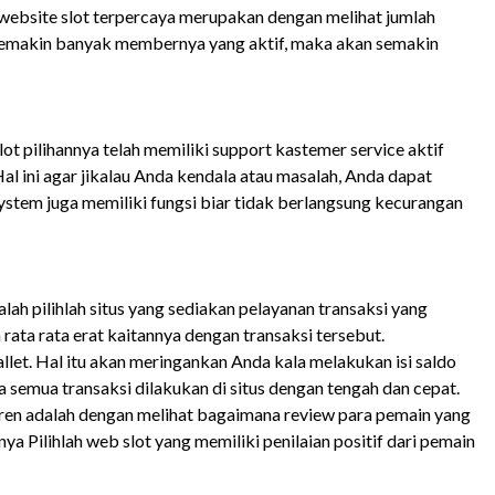
 website slot terpercaya merupakan dengan melihat jumlah
 Semakin banyak membernya yang aktif, maka akan semakin
ot pilihannya telah memiliki support kastemer service aktif
al ini agar jikalau Anda kendala atau masalah, Anda dapat
stem juga memiliki fungsi biar tidak berlangsung kecurangan
alah pilihlah situs yang sediakan pelayanan transaksi yang
a rata rata erat kaitannya dengan transaksi tersebut.
allet. Hal itu akan meringankan Anda kala melakukan isi saldo
 semua transaksi dilakukan di situs dengan tengah dan cepat.
eren adalah dengan melihat bagaimana review para pemain yang
ya Pilihlah web slot yang memiliki penilaian positif dari pemain