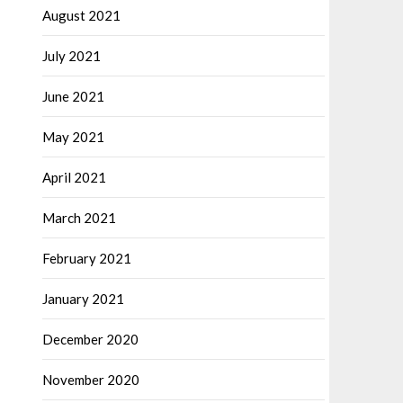
August 2021
July 2021
June 2021
May 2021
April 2021
March 2021
February 2021
January 2021
December 2020
November 2020