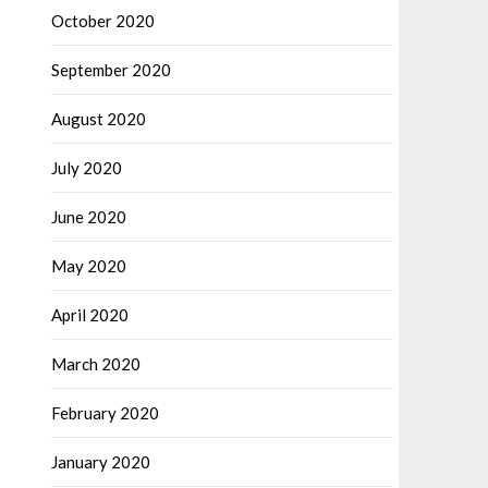
October 2020
September 2020
August 2020
July 2020
June 2020
May 2020
April 2020
March 2020
February 2020
January 2020