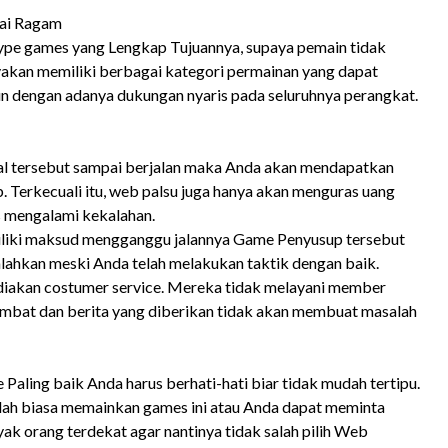
gai Ragam
 type games yang Lengkap Tujuannya, supaya pemain tidak
yakan memiliki berbagai kategori permainan yang dapat
 dengan adanya dukungan nyaris pada seluruhnya perangkat.
hal tersebut sampai berjalan maka Anda akan mendapatkan
. Terkecuali itu, web palsu juga hanya akan menguras uang
 mengalami kekalahan.
miliki maksud mengganggu jalannya Game Penyusup tersebut
alahkan meski Anda telah melakukan taktik dengan baik.
 sediakan costumer service. Mereka tidak melayani member
lambat dan berita yang diberikan tidak akan membuat masalah
e Paling baik Anda harus berhati-hati biar tidak mudah tertipu.
dah biasa memainkan games ini atau Anda dapat meminta
yak orang terdekat agar nantinya tidak salah pilih Web