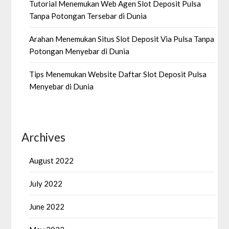
Tutorial Menemukan Web Agen Slot Deposit Pulsa
Tanpa Potongan Tersebar di Dunia
Arahan Menemukan Situs Slot Deposit Via Pulsa Tanpa
Potongan Menyebar di Dunia
Tips Menemukan Website Daftar Slot Deposit Pulsa
Menyebar di Dunia
Archives
August 2022
July 2022
June 2022