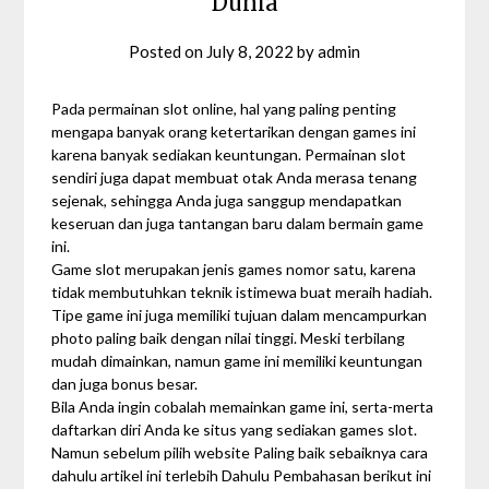
Dunia
Posted on
July 8, 2022
by
admin
Pada permainan slot online, hal yang paling penting
mengapa banyak orang ketertarikan dengan games ini
karena banyak sediakan keuntungan. Permainan slot
sendiri juga dapat membuat otak Anda merasa tenang
sejenak, sehingga Anda juga sanggup mendapatkan
keseruan dan juga tantangan baru dalam bermain game
ini.
Game slot merupakan jenis games nomor satu, karena
tidak membutuhkan teknik istimewa buat meraih hadiah.
Tipe game ini juga memiliki tujuan dalam mencampurkan
photo paling baik dengan nilai tinggi. Meski terbilang
mudah dimainkan, namun game ini memiliki keuntungan
dan juga bonus besar.
Bila Anda ingin cobalah memainkan game ini, serta-merta
daftarkan diri Anda ke situs yang sediakan games slot.
Namun sebelum pilih website Paling baik sebaiknya cara
dahulu artikel ini terlebih Dahulu Pembahasan berikut ini