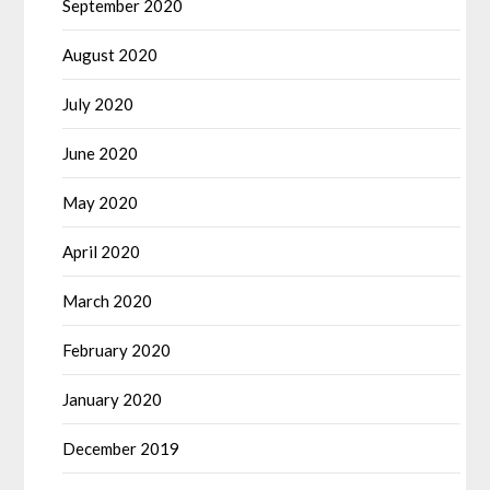
September 2020
August 2020
July 2020
June 2020
May 2020
April 2020
March 2020
February 2020
January 2020
December 2019