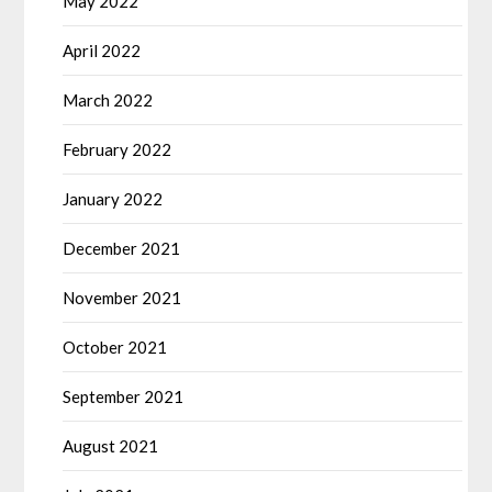
May 2022
April 2022
March 2022
February 2022
January 2022
December 2021
November 2021
October 2021
September 2021
August 2021