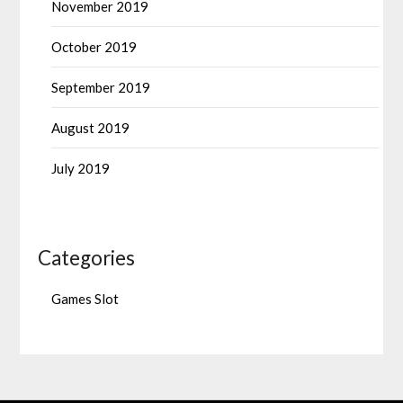
November 2019
October 2019
September 2019
August 2019
July 2019
Categories
Games Slot