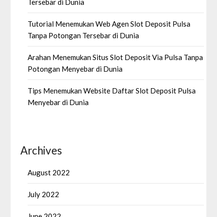
Tersebar di Dunia
Tutorial Menemukan Web Agen Slot Deposit Pulsa
Tanpa Potongan Tersebar di Dunia
Arahan Menemukan Situs Slot Deposit Via Pulsa Tanpa
Potongan Menyebar di Dunia
Tips Menemukan Website Daftar Slot Deposit Pulsa
Menyebar di Dunia
Archives
August 2022
July 2022
June 2022