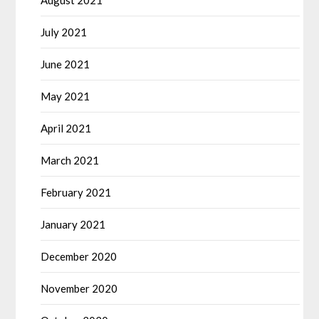
July 2021
June 2021
May 2021
April 2021
March 2021
February 2021
January 2021
December 2020
November 2020