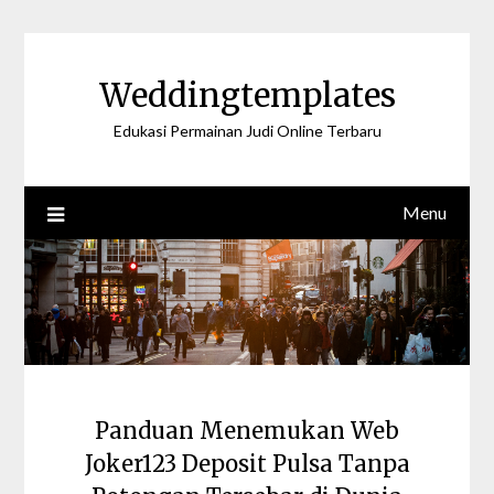
Skip
to
content
Weddingtemplates
Edukasi Permainan Judi Online Terbaru
Menu
Panduan Menemukan Web
Joker123 Deposit Pulsa Tanpa