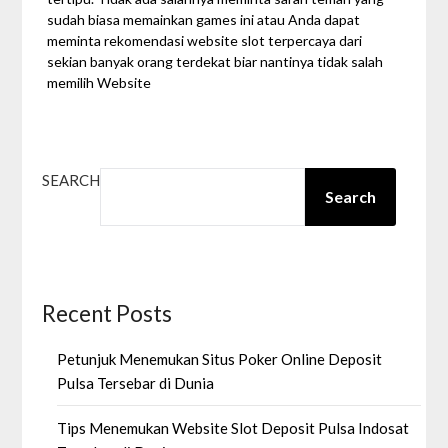
sudah biasa memainkan games ini atau Anda dapat
meminta rekomendasi website slot terpercaya dari
sekian banyak orang terdekat biar nantinya tidak salah
memilih Website
SEARCH
Search
Recent Posts
Petunjuk Menemukan Situs Poker Online Deposit
Pulsa Tersebar di Dunia
Tips Menemukan Website Slot Deposit Pulsa Indosat