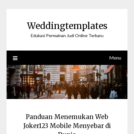
Skip
to
content
Weddingtemplates
Edukasi Permainan Judi Online Terbaru
Menu
Panduan Menemukan Web
Joker123 Mobile Menyebar di