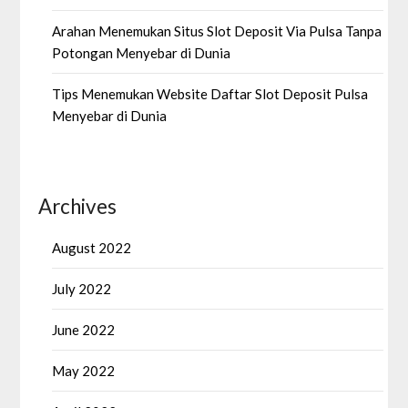
Arahan Menemukan Situs Slot Deposit Via Pulsa Tanpa
Potongan Menyebar di Dunia
Tips Menemukan Website Daftar Slot Deposit Pulsa
Menyebar di Dunia
Archives
August 2022
July 2022
June 2022
May 2022