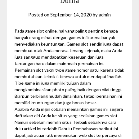
Dunia
Posted on
September 14, 2020
by
admin
Pada game slot online, hal yang paling penting kenapa
banyak orang minat dengan games ini karena banyak
menyediakan keuntungan. Games slot sendiri juga dapat
membuat otak Anda merasa tenang sejenak, maka Anda
juga sanggup mendapatkan keseruan dan juga
tantangan baru dalam main-main permainan ini.
Permainan slot yakni type game nomor satu, karena tidak
membutuhkan teknik istimewa untuk mendapati hadiah.
Tipe game ini juga memiliki tujuan dalam
mengkombinasikan photo paling baik dengan nilai tinggi.
Biarpun terbilang mudah dimainkan, tetapi permainan ini
memiliki keuntungan dan juga bonus besar.
Apabila Anda ingin cobalah memainkan games ini, segera
daftarkan diri Anda ke situs yang sediakan games slot.
Namun sebelum memilih situs Terbaik sebaiknya cara
dulu artikel ini terlebih Dahulu Pembahasan berikut ini
dapat jadi acuan utk menemukan web slot terpercaya di