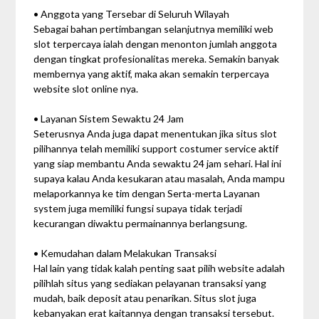
• Anggota yang Tersebar di Seluruh Wilayah
Sebagai bahan pertimbangan selanjutnya memiliki web
slot terpercaya ialah dengan menonton jumlah anggota
dengan tingkat profesionalitas mereka. Semakin banyak
membernya yang aktif, maka akan semakin terpercaya
website slot online nya.
• Layanan Sistem Sewaktu 24 Jam
Seterusnya Anda juga dapat menentukan jika situs slot
pilihannya telah memiliki support costumer service aktif
yang siap membantu Anda sewaktu 24 jam sehari. Hal ini
supaya kalau Anda kesukaran atau masalah, Anda mampu
melaporkannya ke tim dengan Serta-merta Layanan
system juga memiliki fungsi supaya tidak terjadi
kecurangan diwaktu permainannya berlangsung.
• Kemudahan dalam Melakukan Transaksi
Hal lain yang tidak kalah penting saat pilih website adalah
pilihlah situs yang sediakan pelayanan transaksi yang
mudah, baik deposit atau penarikan. Situs slot juga
kebanyakan erat kaitannya dengan transaksi tersebut.