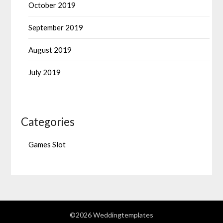
October 2019
September 2019
August 2019
July 2019
Categories
Games Slot
©2026 Weddingtemplates