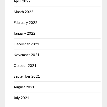
April 2022
March 2022
February 2022
January 2022
December 2021
November 2021
October 2021
September 2021
August 2021
July 2021