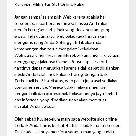
Kerugian Pilih Situs Slot Online Palsu
Jangan sampai salam pilih Web karena apabila hal
tersebut sampai berlangsung sehingga Anda akan
meraih kerugian oleh pihak yang tidak bertanggung
jawab. Tidak cuma itu, web palsu juga hanya akan
menguras uang Anda. Sehingga tidak akan ada
kemenangan dan terus mengalami kekalahan.
Web palsu umumnya memiliki robot yang memiliki tujuan
mengganggu jalannya Games Penyusup tersebut
nantinya dapat merugikan karena tidak dapat dikalahkan
meski Anda telah melakukan strategi dengan baik.
Terkecuali ke-2 hal di atas, web palsu juga asal sediakan
costumer service. Mereka tidak melayani member
dengan baik dan profesional. Pelayanannya juga lambat
dan informasi yang diberikan tidak akan membuat
masalah Anda selesai.
Oleh sebab itu, sebelum main pada website slot online
Terbaik Anda harus berhati-hati biar tidak mudah tertipu.
Tidak ada salahnya meminta saran teman yang sudah