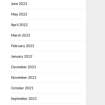
June 2022
May 2022
April 2022
March 2022
February 2022
January 2022
December 2021
November 2021
October 2021
September 2021