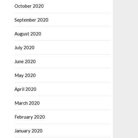
October 2020
September 2020
August 2020
July 2020
June 2020
May 2020
April 2020
March 2020
February 2020
January 2020