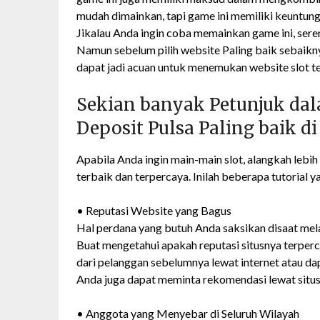
mudah dimainkan, tapi game ini memiliki keuntung
Jikalau Anda ingin coba memainkan game ini, seren
Namun sebelum pilih website Paling baik sebaiknya
dapat jadi acuan untuk menemukan website slot te
Sekian banyak Petunjuk dal
Deposit Pulsa Paling baik d
Apabila Anda ingin main-main slot, alangkah lebih
terbaik dan terpercaya. Inilah beberapa tutorial 
• Reputasi Website yang Bagus
Hal perdana yang butuh Anda saksikan disaat mel
Buat mengetahui apakah reputasi situsnya terpe
dari pelanggan sebelumnya lewat internet atau dap
Anda juga dapat meminta rekomendasi lewat situs
• Anggota yang Menyebar di Seluruh Wilayah