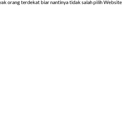
yak orang terdekat biar nantinya tidak salah pilih Website