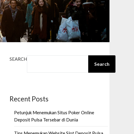
SEARCH
Search
Recent Posts
Petunjuk Menemukan Situs Poker Online
Deposit Pulsa Tersebar di Dunia
Tips Menemukan Website Slot Deposit Pulsa