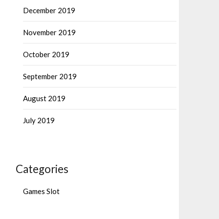
December 2019
November 2019
October 2019
September 2019
August 2019
July 2019
Categories
Games Slot