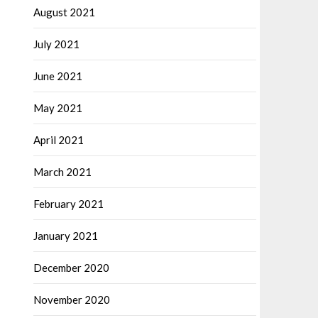
August 2021
July 2021
June 2021
May 2021
April 2021
March 2021
February 2021
January 2021
December 2020
November 2020