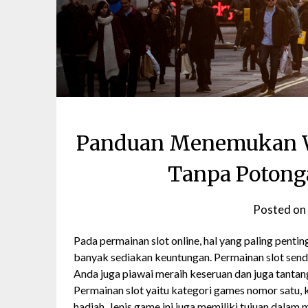
Panduan Menemukan We
Tanpa Potonga
Posted on
Pada permainan slot online, hal yang paling pent
banyak sediakan keuntungan. Permainan slot sen
Anda juga piawai meraih keseruan dan juga tantan
Permainan slot yaitu kategori games nomor satu,
hadiah. Jenis game ini juga memiliki tujuan dalam