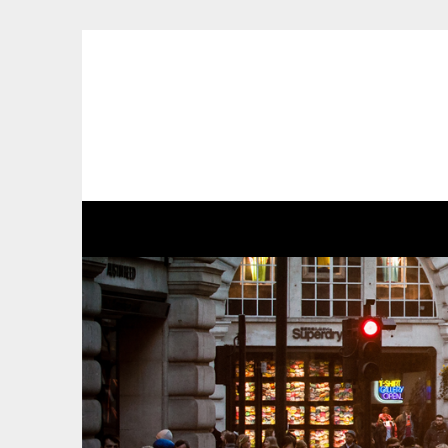
Skip
to
content