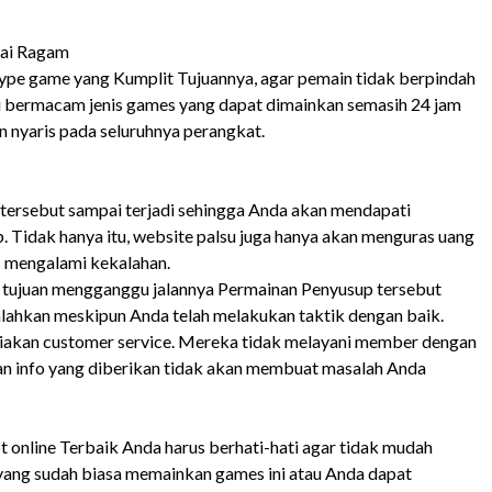
gai Ragam
type game yang Kumplit Tujuannya, agar pemain tidak berpindah
ki bermacam jenis games yang dapat dimainkan semasih 24 jam
nyaris pada seluruhnya perangkat.
l tersebut sampai terjadi sehingga Anda akan mendapati
. Tidak hanya itu, website palsu juga hanya akan menguras uang
 mengalami kekalahan.
ki tujuan mengganggu jalannya Permainan Penyusup tersebut
alahkan meskipun Anda telah melakukan taktik dengan baik.
yediakan customer service. Mereka tidak melayani member dengan
dan info yang diberikan tidak akan membuat masalah Anda
t online Terbaik Anda harus berhati-hati agar tidak mudah
 yang sudah biasa memainkan games ini atau Anda dapat