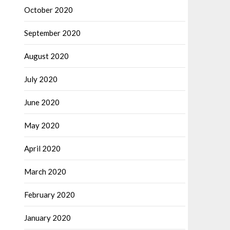
October 2020
September 2020
August 2020
July 2020
June 2020
May 2020
April 2020
March 2020
February 2020
January 2020