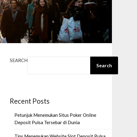
SEARCH
Search
Recent Posts
Petunjuk Menemukan Situs Poker Online
Deposit Pulsa Tersebar di Dunia
Tips Menemukan Website Slot Deposit Pulsa