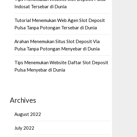
Indosat Tersebar di Dunia
Tutorial Menemukan Web Agen Slot Deposit
Pulsa Tanpa Potongan Tersebar di Dunia
Arahan Menemukan Situs Slot Deposit Via
Pulsa Tanpa Potongan Menyebar di Dunia
Tips Menemukan Website Daftar Slot Deposit
Pulsa Menyebar di Dunia
Archives
August 2022
July 2022