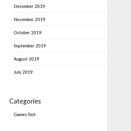
December 2019
November 2019
October 2019
September 2019
August 2019
July 2019
Categories
Games Slot