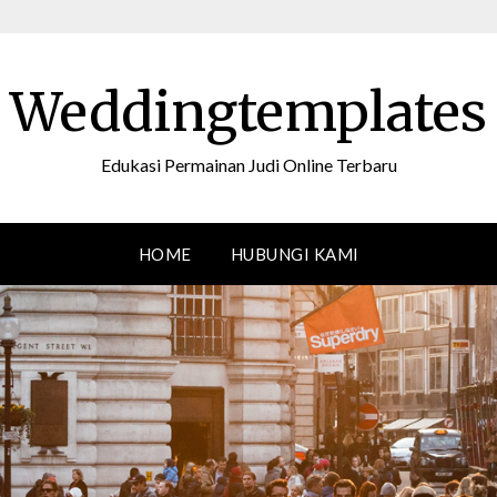
Weddingtemplates
Edukasi Permainan Judi Online Terbaru
HOME
HUBUNGI KAMI