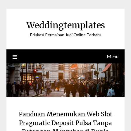
Skip
to
content
Weddingtemplates
Edukasi Permainan Judi Online Terbaru
Menu
Panduan Menemukan Web Slot
Pragmatic Deposit Pulsa Tanpa