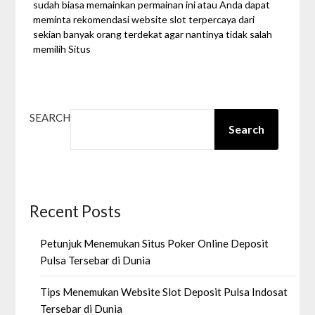
sudah biasa memainkan permainan ini atau Anda dapat
meminta rekomendasi website slot terpercaya dari
sekian banyak orang terdekat agar nantinya tidak salah
memilih Situs
SEARCH
Search
Recent Posts
Petunjuk Menemukan Situs Poker Online Deposit
Pulsa Tersebar di Dunia
Tips Menemukan Website Slot Deposit Pulsa Indosat
Tersebar di Dunia