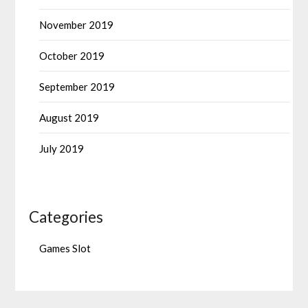
November 2019
October 2019
September 2019
August 2019
July 2019
Categories
Games Slot