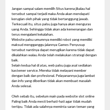
Jangan sampai salam memilih Situs karena jikalau hal
tersebut sampai terjadi maka Anda akan mendapati
kerugian oleh pihak yang tidak bertanggung jawab.
Terkecuali itu, situs palsu juga hanya akan menguras
uang Anda. Sehingga tidak akan ada kemenangan dan
terus mengalami kekalahan.
Website palsu umumnya memiliki robot yang memiliki
maksud mengganggu jalannya Games Penyusup
tersebut nantinya dapat merugikan karena tidak dapat
dikalahkan walau Anda telah melakukan strategi dengan
baik.
Selain kedua hal di atas, web palsu juga asal sediakan
kastemer service. Mereka tidak melayani member
dengan baik dan profesional. Pelayanannya juga lambat
dan info yang diberikan tidak akan membuat masalah
Anda selesai.
Oleh sebab itu, sebelum main pada website slot online
Paling baik Anda mesti berhati-hati agar tidak mudah
tertipu. Tidak ada salahnya meminta saran teman yang