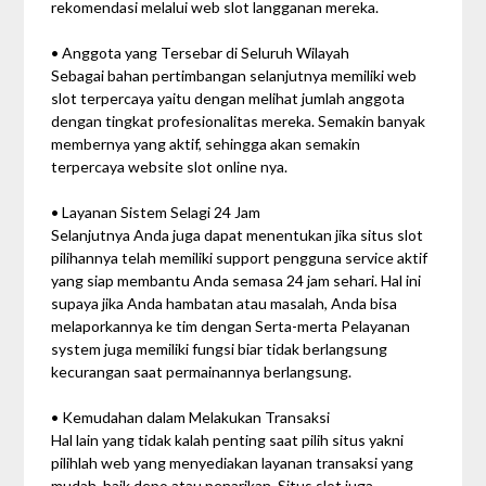
rekomendasi melalui web slot langganan mereka.
• Anggota yang Tersebar di Seluruh Wilayah
Sebagai bahan pertimbangan selanjutnya memiliki web
slot terpercaya yaitu dengan melihat jumlah anggota
dengan tingkat profesionalitas mereka. Semakin banyak
membernya yang aktif, sehingga akan semakin
terpercaya website slot online nya.
• Layanan Sistem Selagi 24 Jam
Selanjutnya Anda juga dapat menentukan jika situs slot
pilihannya telah memiliki support pengguna service aktif
yang siap membantu Anda semasa 24 jam sehari. Hal ini
supaya jika Anda hambatan atau masalah, Anda bisa
melaporkannya ke tim dengan Serta-merta Pelayanan
system juga memiliki fungsi biar tidak berlangsung
kecurangan saat permainannya berlangsung.
• Kemudahan dalam Melakukan Transaksi
Hal lain yang tidak kalah penting saat pilih situs yakni
pilihlah web yang menyediakan layanan transaksi yang
mudah, baik depo atau penarikan. Situs slot juga