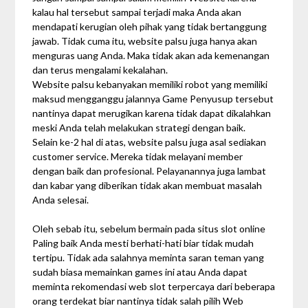
kalau hal tersebut sampai terjadi maka Anda akan
mendapati kerugian oleh pihak yang tidak bertanggung
jawab. Tidak cuma itu, website palsu juga hanya akan
menguras uang Anda. Maka tidak akan ada kemenangan
dan terus mengalami kekalahan.
Website palsu kebanyakan memiliki robot yang memiliki
maksud mengganggu jalannya Game Penyusup tersebut
nantinya dapat merugikan karena tidak dapat dikalahkan
meski Anda telah melakukan strategi dengan baik.
Selain ke-2 hal di atas, website palsu juga asal sediakan
customer service. Mereka tidak melayani member
dengan baik dan profesional. Pelayanannya juga lambat
dan kabar yang diberikan tidak akan membuat masalah
Anda selesai.
Oleh sebab itu, sebelum bermain pada situs slot online
Paling baik Anda mesti berhati-hati biar tidak mudah
tertipu. Tidak ada salahnya meminta saran teman yang
sudah biasa memainkan games ini atau Anda dapat
meminta rekomendasi web slot terpercaya dari beberapa
orang terdekat biar nantinya tidak salah pilih Web