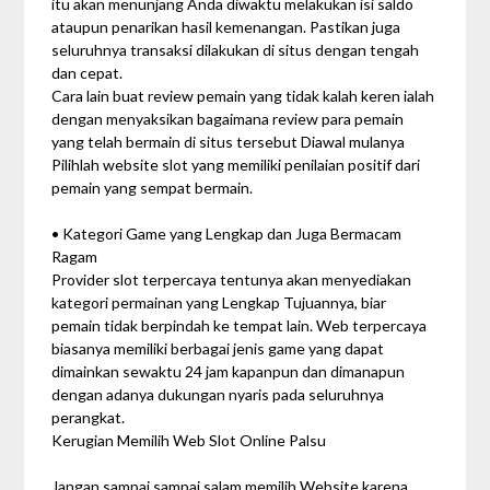
itu akan menunjang Anda diwaktu melakukan isi saldo
ataupun penarikan hasil kemenangan. Pastikan juga
seluruhnya transaksi dilakukan di situs dengan tengah
dan cepat.
Cara lain buat review pemain yang tidak kalah keren ialah
dengan menyaksikan bagaimana review para pemain
yang telah bermain di situs tersebut Diawal mulanya
Pilihlah website slot yang memiliki penilaian positif dari
pemain yang sempat bermain.
• Kategori Game yang Lengkap dan Juga Bermacam
Ragam
Provider slot terpercaya tentunya akan menyediakan
kategori permainan yang Lengkap Tujuannya, biar
pemain tidak berpindah ke tempat lain. Web terpercaya
biasanya memiliki berbagai jenis game yang dapat
dimainkan sewaktu 24 jam kapanpun dan dimanapun
dengan adanya dukungan nyaris pada seluruhnya
perangkat.
Kerugian Memilih Web Slot Online Palsu
Jangan sampai sampai salam memilih Website karena