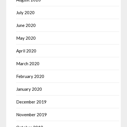
July 2020
June 2020
May 2020
April 2020
March 2020
February 2020
January 2020
December 2019
November 2019