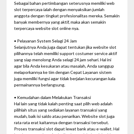
Sebagai bahan pertimbangan seterusnya memiliki web
slot terpercaya ialah dengan menyaksikan jumlah
anggota dengan tingkat profesionalitas mereka. Semakin
banyak membernya yang aktif, maka akan semakin
terpercaya website slot online nya.
• Pelayanan System Selagi 24 Jam
Selanjutnya Anda juga dapat tentukan jika website slot
pilihannya telah memiliki support costumer service aktif
yang siap menolong Anda selagi 24 jam sehari. Hal ini
agar bila Anda kesukaran atau masalah, Anda sanggup
melaporkannya ke tim dengan Cepat Layanan sistem
juga memiliki fungsi agar tidak berjalan kecurangan kala
permainannya berlangsung.
• Kemudahan dalam Melakukan Transaksi
Hal lain yang tidak kalah penting saat pilih web adalah
pilihlah situs yang sediakan layanan transaksi yang
mudah, baik isi saldo atau penarikan. Website slot juga
rata rata erat kaitannya dengan transaksi tersebut.
Proses transaksi slot dapat lewat bank atau e-wallet. Hal