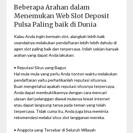
Beberapa Arahan dalam
Menemukan Web Slot Deposit
Pulsa Paling baik di Dunia
Kalau Anda ingin bermain slot, alangkah lebih baik
seandainya melakukan pendaftaran lebih-lebih dahulu di
agen slot paling baik dan terpercaya. Inilah sekian banyak
arahan yang dapat Anda lakukan:
• Reputasi Situs yang Bagus
Hal mula-mula yang perlu Anda tonton waktu melakukan
pendaftaran yaitu perhatikanlah reputasi situsnya.
Buat mengetahui apakah reputasi situsnya terpercaya,
Anda dapat membuktikannya dengan cara mencari
ulasan dari pelanggan diawal mulanya lewat internet
atau dapat langsung tanya pada teman yang telah
terpercaya. Tidak cuma itu, Anda juga bisa meminta
rekomendasi melalui situs slot langganan mereka.
• Anggota yang Tersebar di Seluruh Wilayah