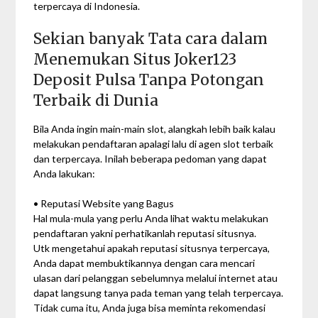
terpercaya di Indonesia.
Sekian banyak Tata cara dalam
Menemukan Situs Joker123
Deposit Pulsa Tanpa Potongan
Terbaik di Dunia
Bila Anda ingin main-main slot, alangkah lebih baik kalau
melakukan pendaftaran apalagi lalu di agen slot terbaik
dan terpercaya. Inilah beberapa pedoman yang dapat
Anda lakukan:
• Reputasi Website yang Bagus
Hal mula-mula yang perlu Anda lihat waktu melakukan
pendaftaran yakni perhatikanlah reputasi situsnya.
Utk mengetahui apakah reputasi situsnya terpercaya,
Anda dapat membuktikannya dengan cara mencari
ulasan dari pelanggan sebelumnya melalui internet atau
dapat langsung tanya pada teman yang telah terpercaya.
Tidak cuma itu, Anda juga bisa meminta rekomendasi