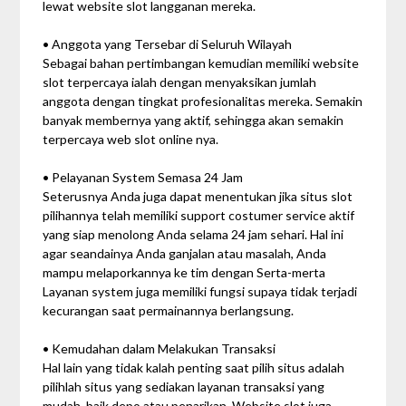
lewat website slot langganan mereka.
• Anggota yang Tersebar di Seluruh Wilayah
Sebagai bahan pertimbangan kemudian memiliki website
slot terpercaya ialah dengan menyaksikan jumlah
anggota dengan tingkat profesionalitas mereka. Semakin
banyak membernya yang aktif, sehingga akan semakin
terpercaya web slot online nya.
• Pelayanan System Semasa 24 Jam
Seterusnya Anda juga dapat menentukan jika situs slot
pilihannya telah memiliki support costumer service aktif
yang siap menolong Anda selama 24 jam sehari. Hal ini
agar seandainya Anda ganjalan atau masalah, Anda
mampu melaporkannya ke tim dengan Serta-merta
Layanan system juga memiliki fungsi supaya tidak terjadi
kecurangan saat permainannya berlangsung.
• Kemudahan dalam Melakukan Transaksi
Hal lain yang tidak kalah penting saat pilih situs adalah
pilihlah situs yang sediakan layanan transaksi yang
mudah, baik depo atau penarikan. Website slot juga