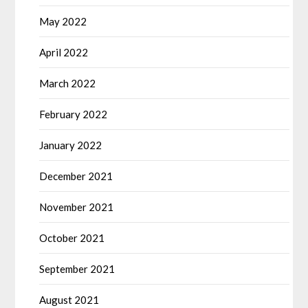
May 2022
April 2022
March 2022
February 2022
January 2022
December 2021
November 2021
October 2021
September 2021
August 2021