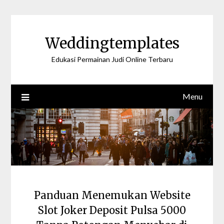
Skip
to
content
Weddingtemplates
Edukasi Permainan Judi Online Terbaru
Menu
Panduan Menemukan Website
Slot Joker Deposit Pulsa 5000