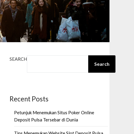
SEARCH
Search
Recent Posts
Petunjuk Menemukan Situs Poker Online
Deposit Pulsa Tersebar di Dunia
Tips Menemukan Website Slot Deposit Pulsa