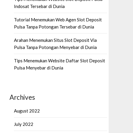
Indosat Tersebar di Dunia
Tutorial Menemukan Web Agen Slot Deposit
Pulsa Tanpa Potongan Tersebar di Dunia
Arahan Menemukan Situs Slot Deposit Via
Pulsa Tanpa Potongan Menyebar di Dunia
Tips Menemukan Website Daftar Slot Deposit
Pulsa Menyebar di Dunia
Archives
August 2022
July 2022