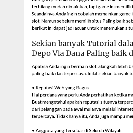
terbilang mudah dimainkan, tapi game ini memilik
Seandainya Anda ingin cobalah memainkan game in
slot. Namun sebelum memilih situs Paling baik seb
berikut ini dapat jadi acuan untuk menemukan situs
Sekian banyak Tutorial da
Depo Via Dana Paling baik d
Apabila Anda ingin bermain slot, alangkah lebih b
paling baik dan terpercaya. Inilah sekian banyak t
• Reputasi Web yang Bagus
Hal perdana yang perlu Anda perhatikan ketika me
Buat mengetahui apakah reputasi situsnya terpe
dari pelanggan pada awal mulanya melalui interne
terpercaya. Tidak hanya itu, Anda juga mampu me
• Anggota yang Tersebar di Seluruh Wilayah