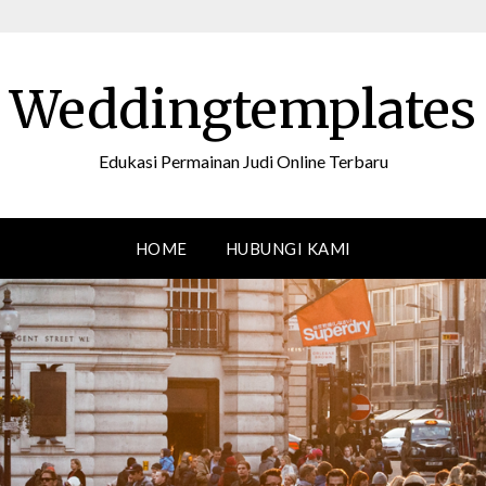
Weddingtemplates
Edukasi Permainan Judi Online Terbaru
HOME
HUBUNGI KAMI