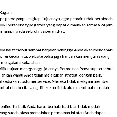
 Ragam
tipe game yang Lengkap Tujuannya, agar pemain tidak berpindah
iliki beraneka type games yang dapat dimainkan semasa 24 jam
 hampir pada seluruhnya perangkat.
la hal tersebut sampai berjalan sehingga Anda akan mendapati
. Terkecuali itu, website palsu juga hanya akan menguras uang
 mengalami kekalahan.
liki tujuan mengganggu jalannya Permainan Penyusup tersebut
lahkan walau Anda telah melakukan strategi dengan baik.
asal sediakan costumer service. Mereka tidak melayani member
lambat dan berita yang diberikan tidak akan membuat masalah
 online Terbaik Anda harus berhati-hati biar tidak mudah
 yang sudah biasa memainkan permainan ini atau Anda dapat