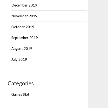
December 2019
November 2019
October 2019
September 2019
August 2019
July 2019
Categories
Games Slot