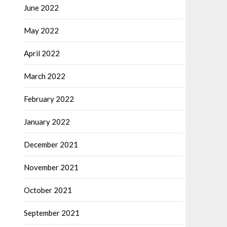
June 2022
May 2022
April 2022
March 2022
February 2022
January 2022
December 2021
November 2021
October 2021
September 2021