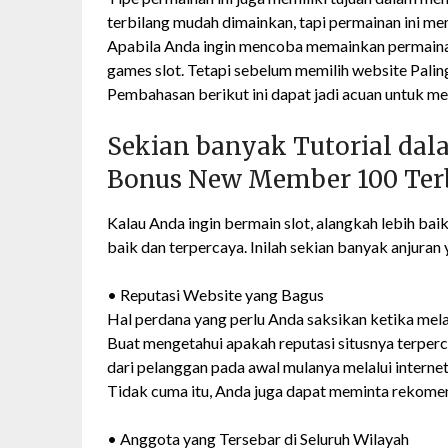
terbilang mudah dimainkan, tapi permainan ini me
Apabila Anda ingin mencoba memainkan permainan 
games slot. Tetapi sebelum memilih website Paling 
Pembahasan berikut ini dapat jadi acuan untuk me
Sekian banyak Tutorial da
Bonus New Member 100 Terb
Kalau Anda ingin bermain slot, alangkah lebih baik
baik dan terpercaya. Inilah sekian banyak anjuran
• Reputasi Website yang Bagus
Hal perdana yang perlu Anda saksikan ketika mela
Buat mengetahui apakah reputasi situsnya terpe
dari pelanggan pada awal mulanya melalui interne
Tidak cuma itu, Anda juga dapat meminta rekomend
• Anggota yang Tersebar di Seluruh Wilayah