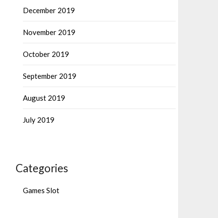
December 2019
November 2019
October 2019
September 2019
August 2019
July 2019
Categories
Games Slot