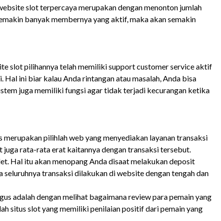
website slot terpercaya merupakan dengan menonton jumlah
 Semakin banyak membernya yang aktif, maka akan semakin
te slot pilihannya telah memiliki support customer service aktif
 Hal ini biar kalau Anda rintangan atau masalah, Anda bisa
tem juga memiliki fungsi agar tidak terjadi kecurangan ketika
tus merupakan pilihlah web yang menyediakan layanan transaksi
t juga rata-rata erat kaitannya dengan transaksi tersebut.
llet. Hal itu akan menopang Anda disaat melakukan deposit
 seluruhnya transaksi dilakukan di website dengan tengah dan
bagus adalah dengan melihat bagaimana review para pemain yang
h situs slot yang memiliki penilaian positif dari pemain yang