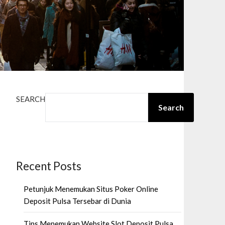
SEARCH
Search
Recent Posts
Petunjuk Menemukan Situs Poker Online
Deposit Pulsa Tersebar di Dunia
Tips Menemukan Website Slot Deposit Pulsa