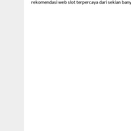
rekomendasi web slot terpercaya dari sekian bany