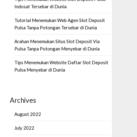
Indosat Tersebar di Dunia
Tutorial Menemukan Web Agen Slot Deposit
Pulsa Tanpa Potongan Tersebar di Dunia
Arahan Menemukan Situs Slot Deposit Via
Pulsa Tanpa Potongan Menyebar di Dunia
Tips Menemukan Website Daftar Slot Deposit
Pulsa Menyebar di Dunia
Archives
August 2022
July 2022