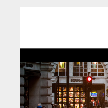
Skip
to
content