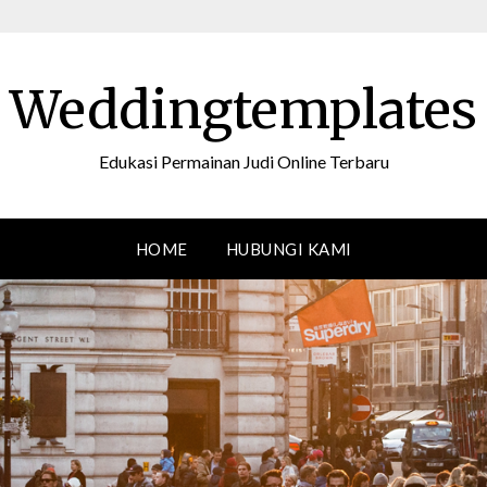
Weddingtemplates
Edukasi Permainan Judi Online Terbaru
HOME
HUBUNGI KAMI