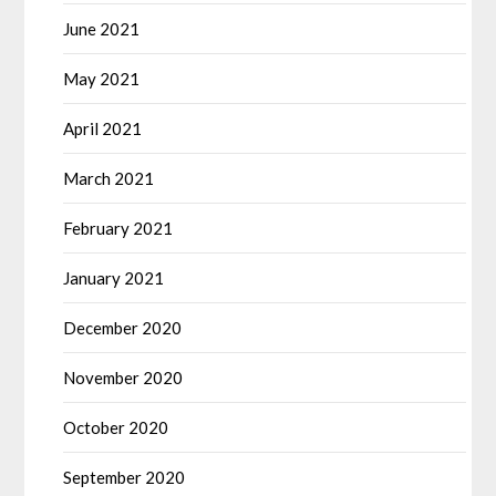
June 2021
May 2021
April 2021
March 2021
February 2021
January 2021
December 2020
November 2020
October 2020
September 2020