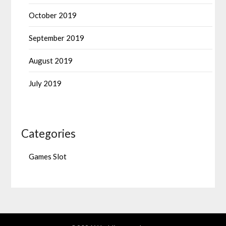
October 2019
September 2019
August 2019
July 2019
Categories
Games Slot