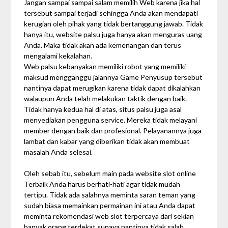
Jangan sampai sampai salam memilih Web karena jika hal
tersebut sampai terjadi sehingga Anda akan mendapati
kerugian oleh pihak yang tidak bertanggung jawab. Tidak
hanya itu, website palsu juga hanya akan menguras uang
Anda. Maka tidak akan ada kemenangan dan terus
mengalami kekalahan.
Web palsu kebanyakan memiliki robot yang memiliki
maksud mengganggu jalannya Game Penyusup tersebut
nantinya dapat merugikan karena tidak dapat dikalahkan
walaupun Anda telah melakukan taktik dengan baik.
Tidak hanya kedua hal di atas, situs palsu juga asal
menyediakan pengguna service. Mereka tidak melayani
member dengan baik dan profesional. Pelayanannya juga
lambat dan kabar yang diberikan tidak akan membuat
masalah Anda selesai.
Oleh sebab itu, sebelum main pada website slot online
Terbaik Anda harus berhati-hati agar tidak mudah
tertipu. Tidak ada salahnya meminta saran teman yang
sudah biasa memainkan permainan ini atau Anda dapat
meminta rekomendasi web slot terpercaya dari sekian
banyak orang terdekat supaya nantinya tidak salah