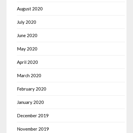
August 2020
July 2020
June 2020
May 2020
April 2020
March 2020
February 2020
January 2020
December 2019
November 2019