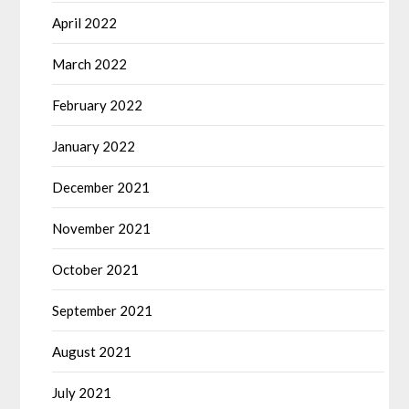
April 2022
March 2022
February 2022
January 2022
December 2021
November 2021
October 2021
September 2021
August 2021
July 2021