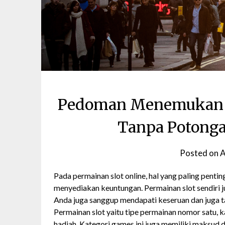
Pedoman Menemukan Sit
Tanpa Potonga
Posted on
A
Pada permainan slot online, hal yang paling pent
menyediakan keuntungan. Permainan slot sendiri 
Anda juga sanggup mendapati keseruan dan juga t
Permainan slot yaitu tipe permainan nomor satu,
hadiah. Kategori games ini juga memiliki maksud 