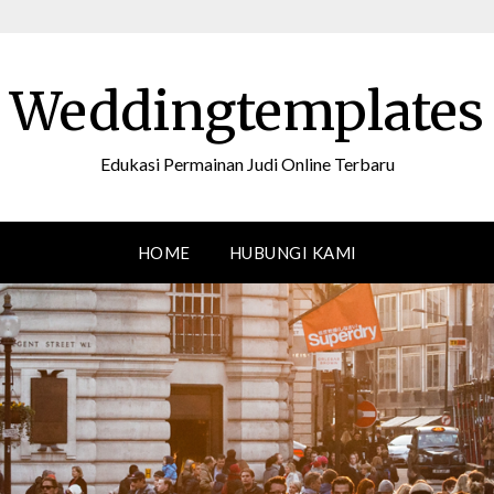
Weddingtemplates
Edukasi Permainan Judi Online Terbaru
HOME
HUBUNGI KAMI