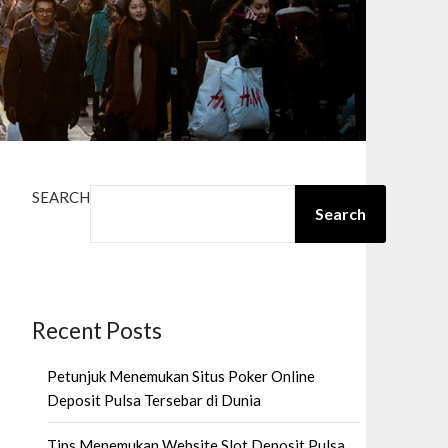
SEARCH
Search
Recent Posts
Petunjuk Menemukan Situs Poker Online
Deposit Pulsa Tersebar di Dunia
Tips Menemukan Website Slot Deposit Pulsa