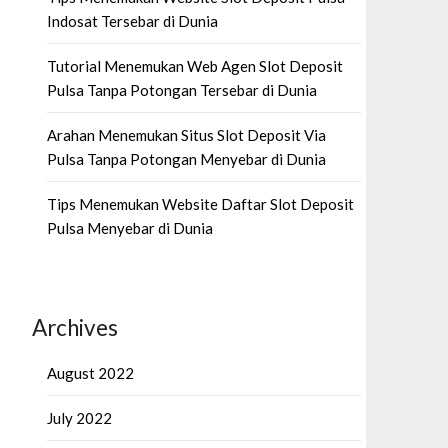
Indosat Tersebar di Dunia
Tutorial Menemukan Web Agen Slot Deposit
Pulsa Tanpa Potongan Tersebar di Dunia
Arahan Menemukan Situs Slot Deposit Via
Pulsa Tanpa Potongan Menyebar di Dunia
Tips Menemukan Website Daftar Slot Deposit
Pulsa Menyebar di Dunia
Archives
August 2022
July 2022