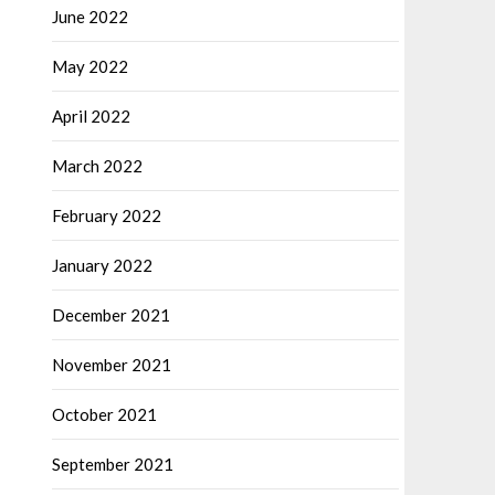
June 2022
May 2022
April 2022
March 2022
February 2022
January 2022
December 2021
November 2021
October 2021
September 2021