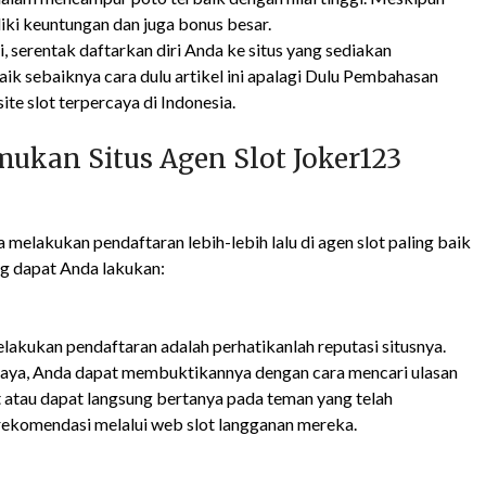
iki keuntungan dan juga bonus besar.
 serentak daftarkan diri Anda ke situs yang sediakan
aik sebaiknya cara dulu artikel ini apalagi Dulu Pembahasan
te slot terpercaya di Indonesia.
ukan Situs Agen Slot Joker123
a melakukan pendaftaran lebih-lebih lalu di agen slot paling baik
ng dapat Anda lakukan:
akukan pendaftaran adalah perhatikanlah reputasi situsnya.
rcaya, Anda dapat membuktikannya dengan cara mencari ulasan
t atau dapat langsung bertanya pada teman yang telah
 rekomendasi melalui web slot langganan mereka.