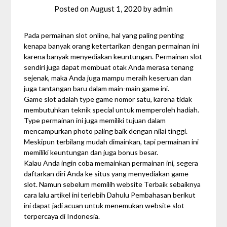
Posted on
August 1, 2020
by
admin
Pada permainan slot online, hal yang paling penting
kenapa banyak orang ketertarikan dengan permainan ini
karena banyak menyediakan keuntungan. Permainan slot
sendiri juga dapat membuat otak Anda merasa tenang
sejenak, maka Anda juga mampu meraih keseruan dan
juga tantangan baru dalam main-main game ini.
Game slot adalah type game nomor satu, karena tidak
membutuhkan teknik special untuk memperoleh hadiah.
Type permainan ini juga memiliki tujuan dalam
mencampurkan photo paling baik dengan nilai tinggi.
Meskipun terbilang mudah dimainkan, tapi permainan ini
memiliki keuntungan dan juga bonus besar.
Kalau Anda ingin coba memainkan permainan ini, segera
daftarkan diri Anda ke situs yang menyediakan game
slot. Namun sebelum memilih website Terbaik sebaiknya
cara lalu artikel ini terlebih Dahulu Pembahasan berikut
ini dapat jadi acuan untuk menemukan website slot
terpercaya di Indonesia.