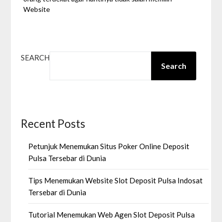
Website
SEARCH
Search
Recent Posts
Petunjuk Menemukan Situs Poker Online Deposit
Pulsa Tersebar di Dunia
Tips Menemukan Website Slot Deposit Pulsa Indosat
Tersebar di Dunia
Tutorial Menemukan Web Agen Slot Deposit Pulsa