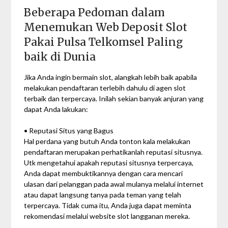
Beberapa Pedoman dalam
Menemukan Web Deposit Slot
Pakai Pulsa Telkomsel Paling
baik di Dunia
Jika Anda ingin bermain slot, alangkah lebih baik apabila
melakukan pendaftaran terlebih dahulu di agen slot
terbaik dan terpercaya. Inilah sekian banyak anjuran yang
dapat Anda lakukan:
• Reputasi Situs yang Bagus
Hal perdana yang butuh Anda tonton kala melakukan
pendaftaran merupakan perhatikanlah reputasi situsnya.
Utk mengetahui apakah reputasi situsnya terpercaya,
Anda dapat membuktikannya dengan cara mencari
ulasan dari pelanggan pada awal mulanya melalui internet
atau dapat langsung tanya pada teman yang telah
terpercaya. Tidak cuma itu, Anda juga dapat meminta
rekomendasi melalui website slot langganan mereka.