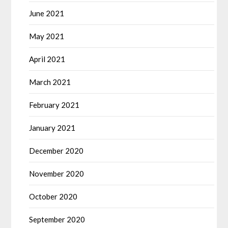
June 2021
May 2021
April 2021
March 2021
February 2021
January 2021
December 2020
November 2020
October 2020
September 2020