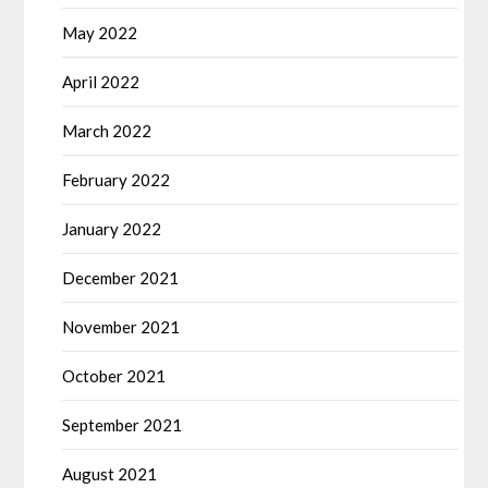
May 2022
April 2022
March 2022
February 2022
January 2022
December 2021
November 2021
October 2021
September 2021
August 2021