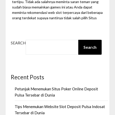
tertipu. Tidak ada salahnya meminta saran teman yang
sudah biasa memainkan games ini atau Anda dapat
meminta rekomendasi web slot terpercaya dari beberapa
orang terdekat supaya nantinya tidak salah pilih Situs
SEARCH
Search
Recent Posts
Petunjuk Menemukan Situs Poker Online Deposit
Pulsa Tersebar di Dunia
Tips Menemukan Website Slot Deposit Pulsa Indosat
Tersebar di Dunia