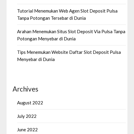
Tutorial Menemukan Web Agen Slot Deposit Pulsa
Tanpa Potongan Tersebar di Dunia
Arahan Menemukan Situs Slot Deposit Via Pulsa Tanpa
Potongan Menyebar di Dunia
Tips Menemukan Website Daftar Slot Deposit Pulsa
Menyebar di Dunia
Archives
August 2022
July 2022
June 2022