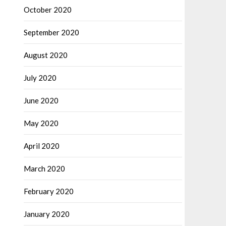
October 2020
September 2020
August 2020
July 2020
June 2020
May 2020
April 2020
March 2020
February 2020
January 2020