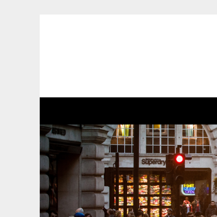
Skip
to
content