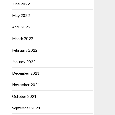
June 2022
May 2022
April 2022
March 2022
February 2022
January 2022
December 2021
November 2021
October 2021
September 2021