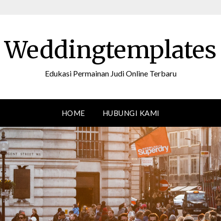
Weddingtemplates
Edukasi Permainan Judi Online Terbaru
HOME
HUBUNGI KAMI