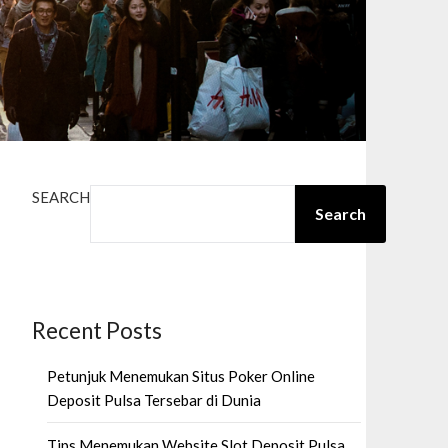
SEARCH
Search
Recent Posts
Petunjuk Menemukan Situs Poker Online
Deposit Pulsa Tersebar di Dunia
Tips Menemukan Website Slot Deposit Pulsa