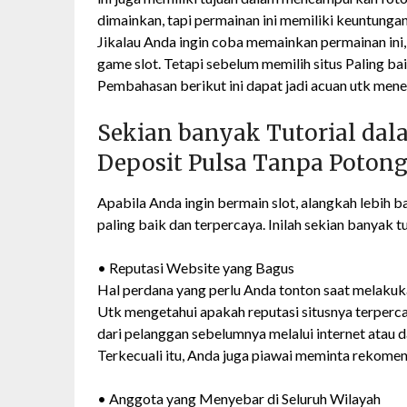
dimainkan, tapi permainan ini memiliki keuntungan
Jikalau Anda ingin coba memainkan permainan ini
game slot. Tetapi sebelum memilih situs Paling bai
Pembahasan berikut ini dapat jadi acuan utk mene
Sekian banyak Tutorial da
Deposit Pulsa Tanpa Potong
Apabila Anda ingin bermain slot, alangkah lebih ba
paling baik dan terpercaya. Inilah sekian banyak t
• Reputasi Website yang Bagus
Hal perdana yang perlu Anda tonton saat melakuka
Utk mengetahui apakah reputasi situsnya terper
dari pelanggan sebelumnya melalui internet atau 
Terkecuali itu, Anda juga piawai meminta rekomen
• Anggota yang Menyebar di Seluruh Wilayah