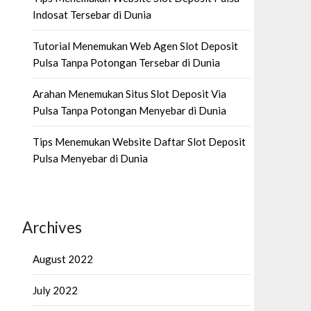
Indosat Tersebar di Dunia
Tutorial Menemukan Web Agen Slot Deposit
Pulsa Tanpa Potongan Tersebar di Dunia
Arahan Menemukan Situs Slot Deposit Via
Pulsa Tanpa Potongan Menyebar di Dunia
Tips Menemukan Website Daftar Slot Deposit
Pulsa Menyebar di Dunia
Archives
August 2022
July 2022