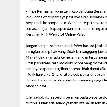
• Tipe Permainan yang Lengkap dan Juga Berag
Provider slot terpercaya pastinya akan sediakan 
berpindah ke tempat lain. Website terpercaya ra
semasa 24 jam kapanpun dan dimanapun dengan ad
Kerugian Pilih Web Slot Online Palsu
Jangan sampai salam memilih Web karena jikalau
kerugian oleh pihak yang tidak bertanggung jawab.
Maka tidak akan ada kemenangan dan terus meng
Situs palsu rata-rata memiliki robot yang memili
nantinya dapat merugikan karena tidak dapat dik
Tidak hanya ke-2 hal di atas, web palsu juga asa
dengan baik dan profesional. Pelayanannya juga 
Anda selesai.
Oleh sebab itu, sebelum bermain pada website slo
tertipu. Tidak ada salahnya meminta saran teman