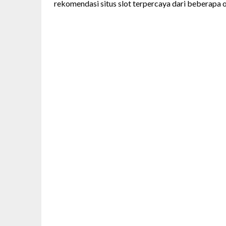
rekomendasi situs slot terpercaya dari beberapa 