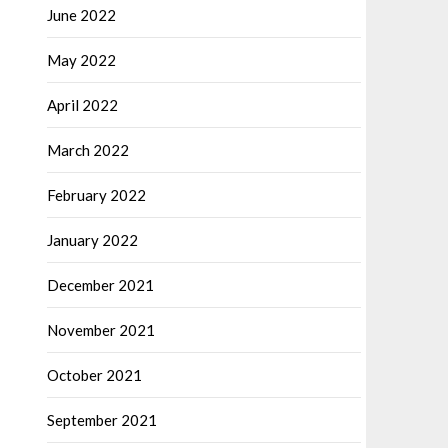
June 2022
May 2022
April 2022
March 2022
February 2022
January 2022
December 2021
November 2021
October 2021
September 2021