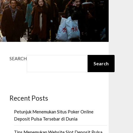
SEARCH
Search
Recent Posts
Petunjuk Menemukan Situs Poker Online
Deposit Pulsa Tersebar di Dunia
Tips Menemukan Website Slot Deposit Pulsa