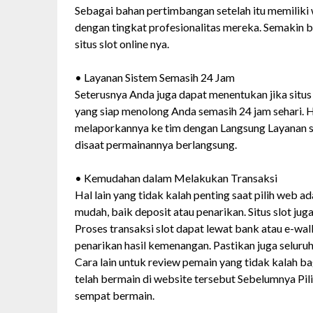
Sebagai bahan pertimbangan setelah itu memiliki
dengan tingkat profesionalitas mereka. Semakin
situs slot online nya.
• Layanan Sistem Semasih 24 Jam
Seterusnya Anda juga dapat menentukan jika situs 
yang siap menolong Anda semasih 24 jam sehari. H
melaporkannya ke tim dengan Langsung Layanan sy
disaat permainannya berlangsung.
• Kemudahan dalam Melakukan Transaksi
Hal lain yang tidak kalah penting saat pilih web a
mudah, baik deposit atau penarikan. Situs slot jug
Proses transaksi slot dapat lewat bank atau e-w
penarikan hasil kemenangan. Pastikan juga seluruh
Cara lain untuk review pemain yang tidak kalah 
telah bermain di website tersebut Sebelumnya Pilih
sempat bermain.