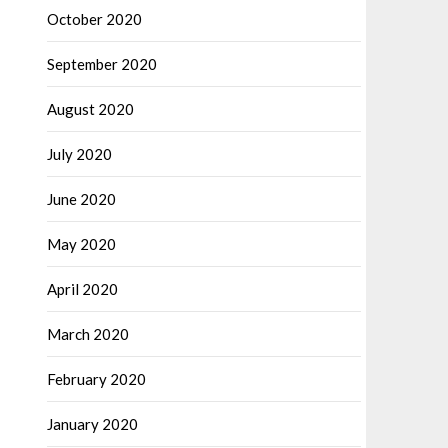
October 2020
September 2020
August 2020
July 2020
June 2020
May 2020
April 2020
March 2020
February 2020
January 2020