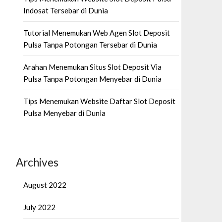
Indosat Tersebar di Dunia
Tutorial Menemukan Web Agen Slot Deposit
Pulsa Tanpa Potongan Tersebar di Dunia
Arahan Menemukan Situs Slot Deposit Via
Pulsa Tanpa Potongan Menyebar di Dunia
Tips Menemukan Website Daftar Slot Deposit
Pulsa Menyebar di Dunia
Archives
August 2022
July 2022