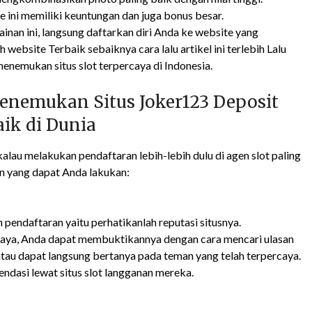
ini memiliki keuntungan dan juga bonus besar.
an ini, langsung daftarkan diri Anda ke website yang
website Terbaik sebaiknya cara lalu artikel ini terlebih Lalu
enemukan situs slot terpercaya di Indonesia.
enemukan Situs Joker123 Deposit
ik di Dunia
kalau melakukan pendaftaran lebih-lebih dulu di agen slot paling
an yang dapat Anda lakukan:
pendaftaran yaitu perhatikanlah reputasi situsnya.
rcaya, Anda dapat membuktikannya dengan cara mencari ulasan
atau dapat langsung bertanya pada teman yang telah terpercaya.
ndasi lewat situs slot langganan mereka.