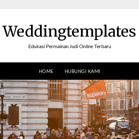
Weddingtemplates
Edukasi Permainan Judi Online Terbaru
HOME
HUBUNGI KAMI