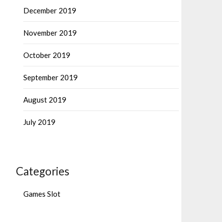
December 2019
November 2019
October 2019
September 2019
August 2019
July 2019
Categories
Games Slot