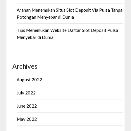
Arahan Menemukan Situs Slot Deposit Via Pulsa Tanpa
Potongan Menyebar di Dunia
Tips Menemukan Website Daftar Slot Deposit Pulsa
Menyebar di Dunia
Archives
August 2022
July 2022
June 2022
May 2022