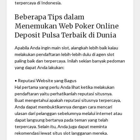
terpercaya di Indonesia.
Beberapa Tips dalam
Menemukan Web Poker Online
Deposit Pulsa Terbaik di Dunia
Apabila Anda ingin main slot, alangkah lebih baik kalau
melakukan pendaftaran lebih-lebih dulu di agen slot
paling baik dan terpercaya. Inilah sekian banyak pedoman
yang dapat Anda lakukan:
• Reputasi Website yang Bagus
Hal pertama yang perlu Anda lihat ketika melakukan
pendaftaran yaitu perhatikanlah reputasi situsnya.
Buat mengetahui apakah reputasi situsnya terpercaya,
Anda dapat membuktikannya dengan cara mencari
ulasan dari pelanggan sebelumnya melalui internet atau
dapat langsung bertanya pada teman yang telah
terpercaya. Selain itu, Anda juga dapat meminta
rekomendasi lewat situs slot langganan mereka.