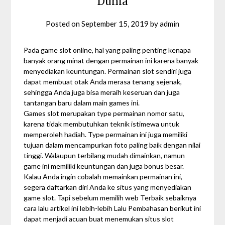
Dunia
Posted on
September 15, 2019
by
admin
Pada game slot online, hal yang paling penting kenapa
banyak orang minat dengan permainan ini karena banyak
menyediakan keuntungan. Permainan slot sendiri juga
dapat membuat otak Anda merasa tenang sejenak,
sehingga Anda juga bisa meraih keseruan dan juga
tantangan baru dalam main games ini.
Games slot merupakan type permainan nomor satu,
karena tidak membutuhkan teknik istimewa untuk
memperoleh hadiah. Type permainan ini juga memiliki
tujuan dalam mencampurkan foto paling baik dengan nilai
tinggi. Walaupun terbilang mudah dimainkan, namun
game ini memiliki keuntungan dan juga bonus besar.
Kalau Anda ingin cobalah memainkan permainan ini,
segera daftarkan diri Anda ke situs yang menyediakan
game slot. Tapi sebelum memilih web Terbaik sebaiknya
cara lalu artikel ini lebih-lebih Lalu Pembahasan berikut ini
dapat menjadi acuan buat menemukan situs slot