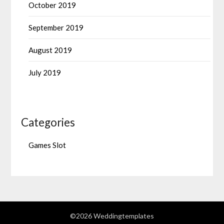
October 2019
September 2019
August 2019
July 2019
Categories
Games Slot
©2026 Weddingtemplates