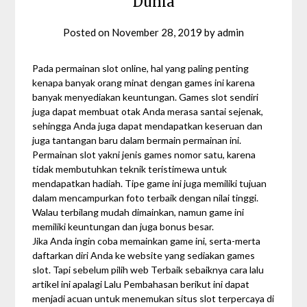
Dunia
Posted on
November 28, 2019
by
admin
Pada permainan slot online, hal yang paling penting
kenapa banyak orang minat dengan games ini karena
banyak menyediakan keuntungan. Games slot sendiri
juga dapat membuat otak Anda merasa santai sejenak,
sehingga Anda juga dapat mendapatkan keseruan dan
juga tantangan baru dalam bermain permainan ini.
Permainan slot yakni jenis games nomor satu, karena
tidak membutuhkan teknik teristimewa untuk
mendapatkan hadiah. Tipe game ini juga memiliki tujuan
dalam mencampurkan foto terbaik dengan nilai tinggi.
Walau terbilang mudah dimainkan, namun game ini
memiliki keuntungan dan juga bonus besar.
Jika Anda ingin coba memainkan game ini, serta-merta
daftarkan diri Anda ke website yang sediakan games
slot. Tapi sebelum pilih web Terbaik sebaiknya cara lalu
artikel ini apalagi Lalu Pembahasan berikut ini dapat
menjadi acuan untuk menemukan situs slot terpercaya di