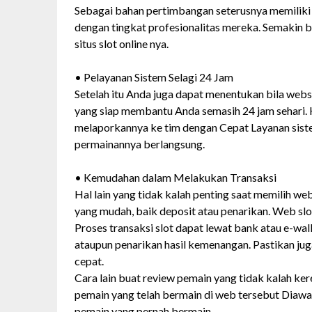
Sebagai bahan pertimbangan seterusnya memiliki 
dengan tingkat profesionalitas mereka. Semakin
situs slot online nya.
• Pelayanan Sistem Selagi 24 Jam
Setelah itu Anda juga dapat menentukan bila websit
yang siap membantu Anda semasih 24 jam sehari. H
melaporkannya ke tim dengan Cepat Layanan siste
permainannya berlangsung.
• Kemudahan dalam Melakukan Transaksi
Hal lain yang tidak kalah penting saat memilih we
yang mudah, baik deposit atau penarikan. Web slot
Proses transaksi slot dapat lewat bank atau e-wa
ataupun penarikan hasil kemenangan. Pastikan juga
cepat.
Cara lain buat review pemain yang tidak kalah 
pemain yang telah bermain di web tersebut Diawal 
pemain yang pernah bermain.