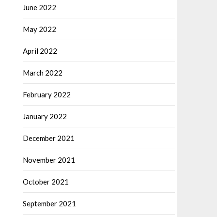
June 2022
May 2022
April 2022
March 2022
February 2022
January 2022
December 2021
November 2021
October 2021
September 2021