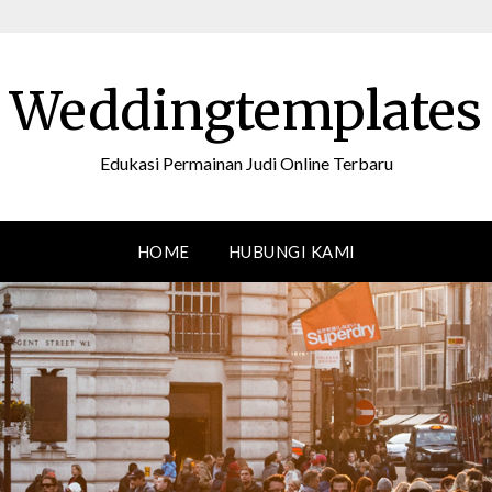
Weddingtemplates
Edukasi Permainan Judi Online Terbaru
HOME
HUBUNGI KAMI