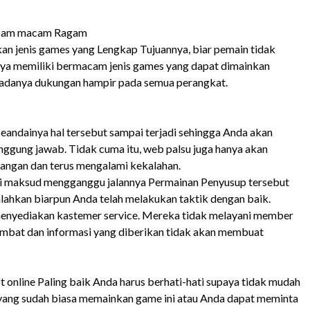
acam macam Ragam
kan jenis games yang Lengkap Tujuannya, biar pemain tidak
ya memiliki bermacam jenis games yang dapat dimainkan
adanya dukungan hampir pada semua perangkat.
eandainya hal tersebut sampai terjadi sehingga Anda akan
nggung jawab. Tidak cuma itu, web palsu juga hanya akan
angan dan terus mengalami kekalahan.
ki maksud mengganggu jalannya Permainan Penyusup tersebut
alahkan biarpun Anda telah melakukan taktik dengan baik.
al menyediakan kastemer service. Mereka tidak melayani member
lambat dan informasi yang diberikan tidak akan membuat
t online Paling baik Anda harus berhati-hati supaya tidak mudah
 yang sudah biasa memainkan game ini atau Anda dapat meminta