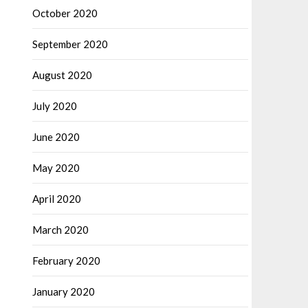
October 2020
September 2020
August 2020
July 2020
June 2020
May 2020
April 2020
March 2020
February 2020
January 2020