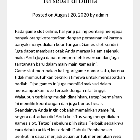
Tersebar di Dunia
Posted on
August 28, 2020
by
admin
Pada game slot online, hal yang paling penting mengapa
banyak orang ketertarikan dengan permainan ini karena
banyak menyediakan keuntungan. Games slot sendiri
juga dapat membuat otak Anda merasa kalem sejenak,
maka Anda juga dapat memperoleh keseruan dan juga
tantangan baru dalam main-main games ini.
Game slot merupakan kategori game nomor satu, karena
tidak membutuhkan teknik istimewa untuk mendapatkan
hadiah. Tipe games ini juga memiliki maksud dalam
mencampurkan foto terbaik dengan nilai tinggi.
Walaupun terbilang mudah dimainkan, tetapi permainan
ini memiliki keuntungan dan juga bonus besar.
Seandainya Anda ingin cobalah memainkan game ini,
segera daftarkan diri Anda ke situs yang menyediakan
games slot. Tetapi sebelum pilih situs Terbaik sebaiknya
cara dahulu artikel ini terlebih Dahulu Pembahasan
berikut ini dapat menjadi acuan untuk menemukan web