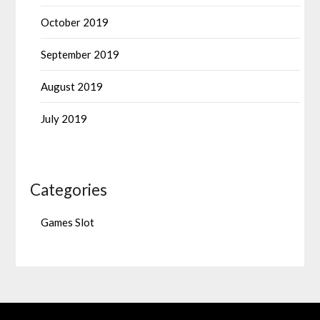
October 2019
September 2019
August 2019
July 2019
Categories
Games Slot