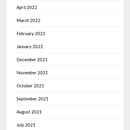
April 2022
March 2022
February 2022
January 2022
December 2021
November 2021
October 2021
September 2021
August 2021
July 2021