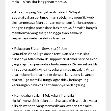
melalui situs slot langganan mereka.
• Anggota yang Menyebar di Seluruh Wilayah
Sebagai bahan pertimbangan setelah itu memiliki web
slot terpercaya ialah dengan menonton jumlah anggota
dengan tingkat profesionalitas mereka. Semakin banyak
membernya yang aktif, sehingga akan semakin
terpercaya website slot online nya.
• Pelayanan Sistem Sewaktu 24 Jam
Kemudian Anda juga dapat tentukan bila situs slot
pilihannya telah memiliki support customer service aktif
yang siap mempermudah Anda semasa 24 jam sehari. Hal
ini supaya apabila Anda kesukaran atau masalah, Anda
bisa melaporkannya ke tim dengan Langsung Layanan
sistem juga memiliki fungsi agar tidak berlangsung
kecurangan diwaktu permainannya berlangsung.
• Kemudahan dalam Melakukan Transaksi
Hal lain yang tidak kalah penting saat pilih website yaitu
pilihlah website yang menyediakan layanan transaksi
yang mudah, baik isi saldo atau penarikan. Website slot