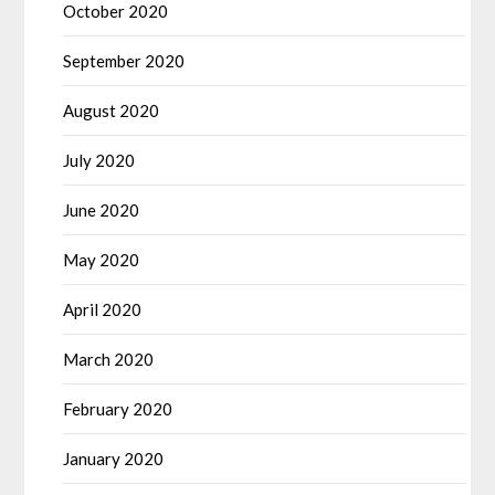
October 2020
September 2020
August 2020
July 2020
June 2020
May 2020
April 2020
March 2020
February 2020
January 2020