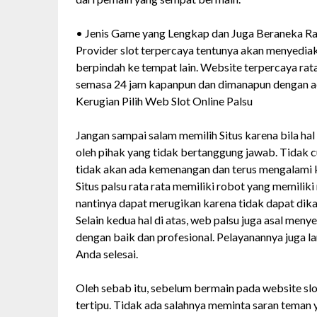
• Jenis Game yang Lengkap dan Juga Beraneka 
Provider slot terpercaya tentunya akan menyedia
berpindah ke tempat lain. Website terpercaya ra
semasa 24 jam kapanpun dan dimanapun dengan a
Kerugian Pilih Web Slot Online Palsu
Jangan sampai salam memilih Situs karena bila ha
oleh pihak yang tidak bertanggung jawab. Tidak 
tidak akan ada kemenangan dan terus mengalami 
Situs palsu rata rata memiliki robot yang memil
nantinya dapat merugikan karena tidak dapat dik
Selain kedua hal di atas, web palsu juga asal me
dengan baik dan profesional. Pelayanannya juga 
Anda selesai.
Oleh sebab itu, sebelum bermain pada website slot
tertipu. Tidak ada salahnya meminta saran teman