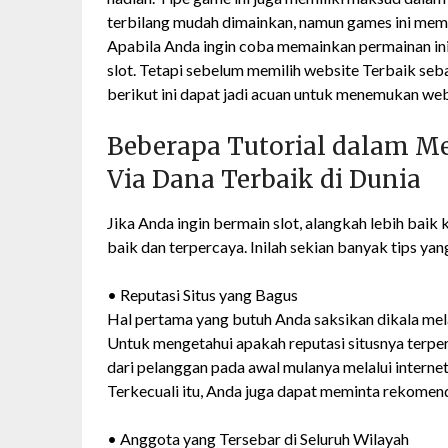
terbilang mudah dimainkan, namun games ini memi
Apabila Anda ingin coba memainkan permainan in
slot. Tetapi sebelum memilih website Terbaik seba
berikut ini dapat jadi acuan untuk menemukan web 
Beberapa Tutorial dalam M
Via Dana Terbaik di Dunia
Jika Anda ingin bermain slot, alangkah lebih baik 
baik dan terpercaya. Inilah sekian banyak tips ya
• Reputasi Situs yang Bagus
Hal pertama yang butuh Anda saksikan dikala mela
Untuk mengetahui apakah reputasi situsnya terp
dari pelanggan pada awal mulanya melalui interne
Terkecuali itu, Anda juga dapat meminta rekomend
• Anggota yang Tersebar di Seluruh Wilayah