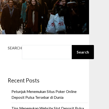
SEARCH
Search
Recent Posts
Petunjuk Menemukan Situs Poker Online
Deposit Pulsa Tersebar di Dunia
Tips Menemukan Website Slot Deposit Pulsa