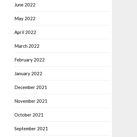
June 2022
May 2022
April 2022
March 2022
February 2022
January 2022
December 2021
November 2021
October 2021
September 2021