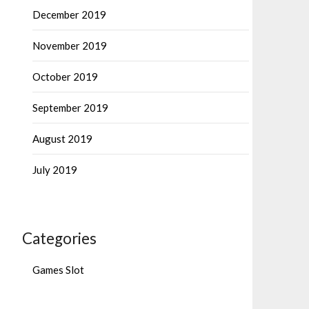
December 2019
November 2019
October 2019
September 2019
August 2019
July 2019
Categories
Games Slot