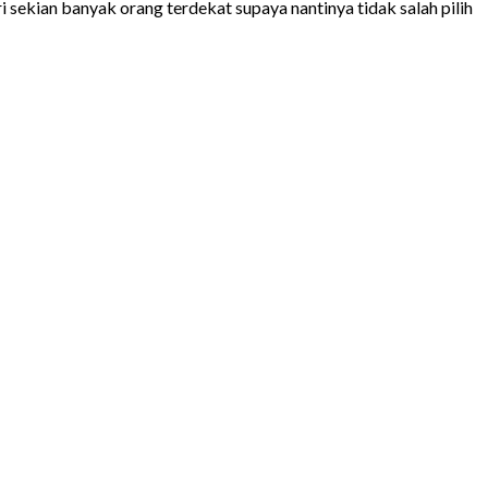
 sekian banyak orang terdekat supaya nantinya tidak salah pilih