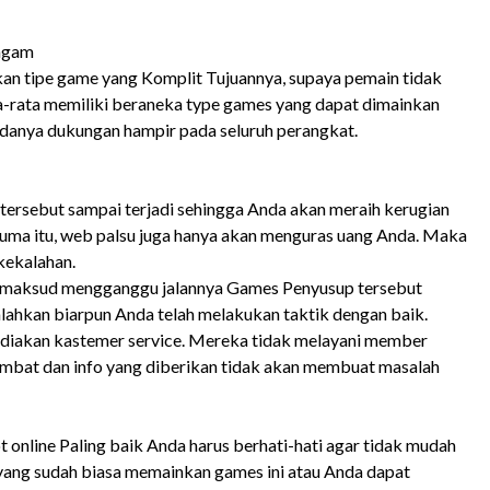
Ragam
kan tipe game yang Komplit Tujuannya, supaya pemain tidak
ta-rata memiliki beraneka type games yang dapat dimainkan
danya dukungan hampir pada seluruh perangkat.
l tersebut sampai terjadi sehingga Anda akan meraih kerugian
cuma itu, web palsu juga hanya akan menguras uang Anda. Maka
kekalahan.
iki maksud mengganggu jalannya Games Penyusup tersebut
alahkan biarpun Anda telah melakukan taktik dengan baik.
nyediakan kastemer service. Mereka tidak melayani member
lambat dan info yang diberikan tidak akan membuat masalah
 online Paling baik Anda harus berhati-hati agar tidak mudah
 yang sudah biasa memainkan games ini atau Anda dapat