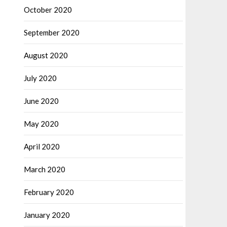
October 2020
September 2020
August 2020
July 2020
June 2020
May 2020
April 2020
March 2020
February 2020
January 2020